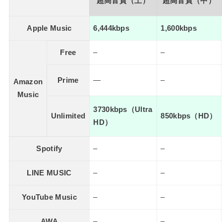
超高音質（上）
超高音質（中）
Apple Music
6,444kbps
1,600kbps
Free
–
–
Prime
—
–
Amazon
Music
3730kbps（Ultra
Unlimited
850kbps（HD）
HD）
Spotify
–
–
LINE MUSIC
–
–
YouTube Music
–
–
AWA
–
–