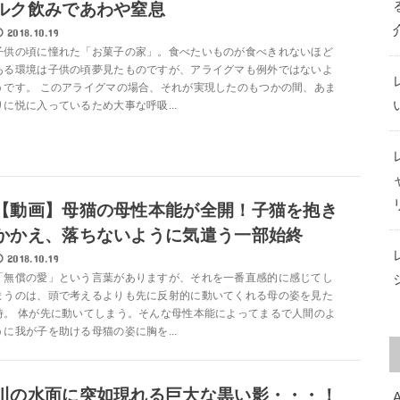
ルク飲みであわや窒息
2018.10.19
子供の頃に憧れた「お菓子の家」。食べたいものが食べきれないほど
ある環境は子供の頃夢見たものですが、アライグマも例外ではないよ
うです。 このアライグマの場合、それが実現したのもつかの間、あま
りに悦に入っているため大事な呼吸...
【動画】母猫の母性本能が全開！子猫を抱き
かかえ、落ちないように気遣う一部始終
2018.10.19
「無償の愛」という言葉がありますが、それを一番直感的に感じてし
まうのは、頭で考えるよりも先に反射的に動いてくれる母の姿を見た
時。 体が先に動いてしまう。そんな母性本能によってまるで人間のよ
うに我が子を助ける母猫の姿に胸を...
川の水面に突如現れる巨大な黒い影・・・！
A