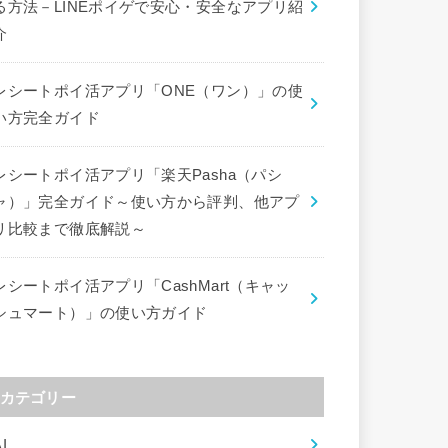
る方法－LINEポイゲで安心・安全なアプリ紹
介
レシートポイ活アプリ「ONE（ワン）」の使
い方完全ガイド
レシートポイ活アプリ「楽天Pasha（パシ
ャ）」完全ガイド～使い方から評判、他アプ
リ比較まで徹底解説～
レシートポイ活アプリ「CashMart（キャッ
シュマート）」の使い方ガイド
カテゴリー
I