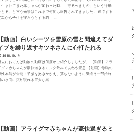
く生まれてきた赤ちゃんが加わった時、「守るべきもの」という行動
をとる、と言う光景はこれまで何度も報告されてきました。 虐待する
父親から子供を守ろうとする猫 「...
【動画】白いシーツを雪原の雪と間違えてダ
イブを繰り返すキツネさんに心打たれる
2018.10.19
過去におてんば動物の動画は何度かご紹介しましたが、 【動画】アラ
イグマ赤ちゃんが豪快過ぎるミルク飲みであわや窒息 【動画】母猫の
母性本能が全開！子猫を抱きかかえ、落ちないように気遣う一部始終
川の水面に突如現れる巨大な黒...
【動画】アライグマ赤ちゃんが豪快過ぎるミ