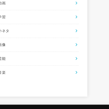
動画
学習
小ネタ
画像
芸能
音楽