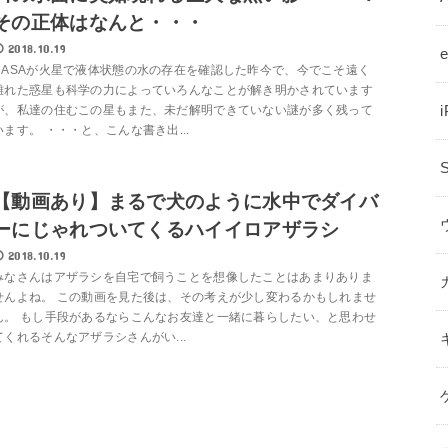
その正体はなんと・・・
2018.10.19
NASAが火星で液体状態の水の存在を確認した昨今で、今でこそ遠く
離れた惑星も科学の力によっていろんなことが解き明かされています
が、私達の住むこの星もまた、未だ解明できていない謎が多く残って
います。 ・・・と、こんな書き出...
【動画あり】まるで犬のように水中でダイバ
ーにじゃれついてくるハイイロアザラシ
2018.10.19
みなさんはアザラシを自宅で飼うことを想像したことはあまりありま
せんよね。 この動画を見た後は、その考えが少し変わるかもしれませ
ん。 もし手段があるならこんなお友達と一緒に暮らしたい、と思わせ
てくれるそんなアザラシさんがい...