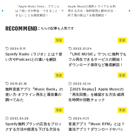
「Apple Music Voice」プランと
Apple Musicの無料トライアルを利
は？使い方や料金・できること・で
用する方法－無料期間と解約方法・
きないことを徹底解説！
終了後の曲は？を徹底解説！
RECOMMEND
音楽
音楽
2024.11.11
2022.01.24
Spotify Radio（ラジオ）とは？使
『LINE MUSIC』でついに無料でも
い方やPodcastとの違いを解説
フル再生できるサービスの開始！
ダウンロード保存など徹底解説！
音楽
音楽
2019.03.18
2025.12.14
無料音楽アプリ『Music Bank』の
【2025 Replay】Apple Musicの
使い方-オフライン再生と通信量の
「再生回数」を確認する方法-総再
調べてみた
生時間や回数チェック
音楽
音楽
2023.04.28
2024.11.11
Spotify無料プランの広告をブロッ
音楽アプリ『Music RFM』とは？
クする方法や頻度を下げる方法を
違法アプリ？ダウンロードやバッ