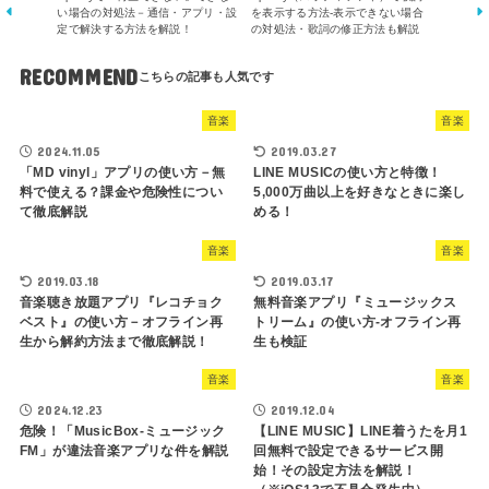
い場合の対処法－通信・アプリ・設
を表示する方法-表示できない場合
定で解決する方法を解説！
の対処法・歌詞の修正方法も解説
RECOMMEND
音楽
音楽
2024.11.05
2019.03.27
「MD vinyl」アプリの使い方－無
LINE MUSICの使い方と特徴！
料で使える？課金や危険性につい
5,000万曲以上を好きなときに楽し
て徹底解説
める！
音楽
音楽
2019.03.18
2019.03.17
音楽聴き放題アプリ『レコチョク
無料音楽アプリ『ミュージックス
ベスト』の使い方－オフライン再
トリーム』の使い方-オフライン再
生から解約方法まで徹底解説！
生も検証
音楽
音楽
2024.12.23
2019.12.04
危険！「MusicBox-ミュージック
【LINE MUSIC】LINE着うたを月1
FM」が違法音楽アプリな件を解説
回無料で設定できるサービス開
始！その設定方法を解説！