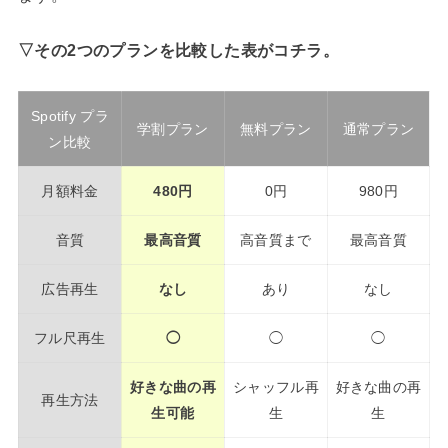
▽その2つのプランを比較した表がコチラ。
Spotify プラ
学割プラン
無料プラン
通常プラン
ン比較
月額料金
480円
0円
980円
音質
最高音質
高音質まで
最高音質
広告再生
なし
あり
なし
フル尺再生
◯
◯
◯
好きな曲の再
シャッフル再
好きな曲の再
再生方法
生可能
生
生