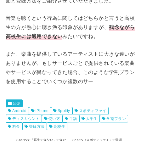
囲と登録方法をご紹介させていただきました。
音楽を聴くという行為に関してはどちらかと言うと高校
生の方が熱心に聴き漁る印象がありますが、
残念ながら
高校生には適用できない
みたいですね。
また、楽曲を提供しているアーティストに大きな違いが
ありませんが、もしサービスごとで提供されている楽曲
やサービスが異なってきた場合、このような学割プラン
を使用することでいくつか複数のサー
音楽
Android
iPhone
Spotify
スポティファイ
ディスカウント
使い方
半額
大学生
学割プラン
料金
登録方法
高校生
Spotifyで『再生できない』できな
Spotify（スポティファイ）で歌詞