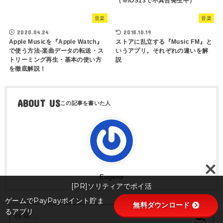
（※iOS13で不具合発生中）
音楽
音楽
2020.04.24
2018.10.19
Apple Musicを『Apple Watch』
ストアに乱立する『Music FM』と
で使う方法-楽曲データの転送・ス
いうアプリ。それぞれの違いを解
トリーミング再生・基本の使い方
説
を徹底解説！
ABOUT US
Eugene
[PR]ソリティアでポイ活
ゲームでPayPayポイント貯ま
無料ダウンロード
検
るアプリ