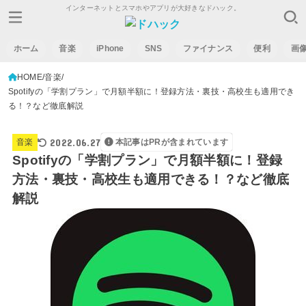
インターネットとスマホやアプリが大好きなドハック。
ホーム
音楽
iPhone
SNS
ファイナンス
便利
画
HOME
音楽
Spotifyの「学割プラン」で月額半額に！登録方法・裏技・高校生も適用でき
る！？など徹底解説
2022.06.27
音楽
本記事はPRが含まれています
Spotifyの「学割プラン」で月額半額に！登録
方法・裏技・高校生も適用できる！？など徹底
解説