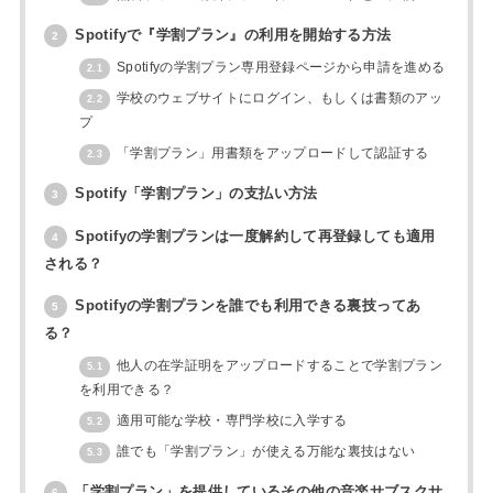
Spotifyで『学割プラン』の利用を開始する方法
2
Spotifyの学割プラン専用登録ページから申請を進める
2.1
学校のウェブサイトにログイン、もしくは書類のアッ
2.2
プ
「学割プラン」用書類をアップロードして認証する
2.3
Spotify「学割プラン」の支払い方法
3
Spotifyの学割プランは一度解約して再登録しても適用
4
される？
Spotifyの学割プランを誰でも利用できる裏技ってあ
5
る？
他人の在学証明をアップロードすることで学割プラン
5.1
を利用できる？
適用可能な学校・専門学校に入学する
5.2
誰でも「学割プラン」が使える万能な裏技はない
5.3
「学割プラン」を提供しているその他の音楽サブスクサ
6