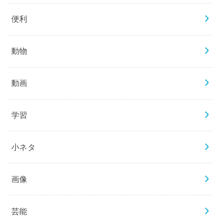
便利
動物
動画
学習
小ネタ
画像
芸能