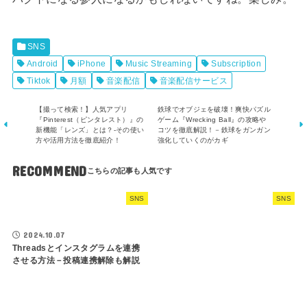
SNS
Android
iPhone
Music Streaming
Subscription
Tiktok
月額
音楽配信
音楽配信サービス
【撮って検索！】人気アプリ
鉄球でオブジェを破壊！爽快パズル
『Pinterest（ピンタレスト）』の
ゲーム『Wrecking Ball』の攻略や
新機能「レンズ」とは？-その使い
コツを徹底解説！－鉄球をガンガン
方や活用方法を徹底紹介！
強化していくのがカギ
RECOMMEND
SNS
SNS
2024.10.07
Threadsとインスタグラムを連携
させる方法－投稿連携解除も解説