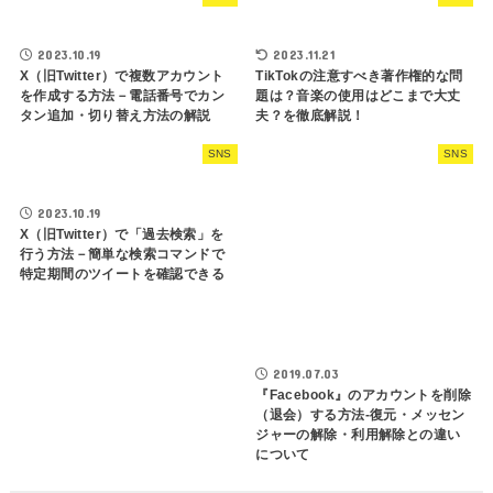
2023.10.19
2023.11.21
X（旧Twitter）で複数アカウント
TikTokの注意すべき著作権的な問
を作成する方法－電話番号でカン
題は？音楽の使用はどこまで大丈
タン追加・切り替え方法の解説
夫？を徹底解説！
SNS
SNS
2023.10.19
X（旧Twitter）で「過去検索」を
行う方法－簡単な検索コマンドで
特定期間のツイートを確認できる
2019.07.03
『Facebook』のアカウントを削除
（退会）する方法-復元・メッセン
ジャーの解除・利用解除との違い
について