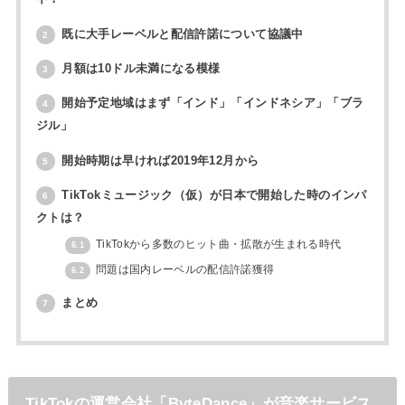
既に大手レーベルと配信許諾について協議中
2
月額は10ドル未満になる模様
3
開始予定地域はまず「インド」「インドネシア」「ブラ
4
ジル」
開始時期は早ければ2019年12月から
5
TikTokミュージック（仮）が日本で開始した時のインパ
6
クトは？
TikTokから多数のヒット曲・拡散が生まれる時代
6.1
問題は国内レーベルの配信許諾獲得
6.2
まとめ
7
TikTokの運営会社「ByteDance」が音楽サービス