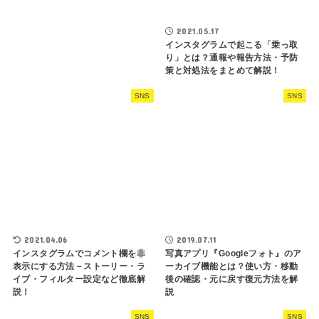
2021.05.17
インスタグラムで起こる「乗っ取
り」とは？通報や報告方法・予防
策と対処法をまとめて解説！
SNS
SNS
2021.04.06
2019.07.11
インスタグラムでコメント欄を非
写真アプリ『Googleフォト』のア
表示にする方法－ストーリー・ラ
ーカイブ機能とは？使い方・移動
イブ・フィルター設定など徹底解
後の確認・元に戻す復元方法を解
説！
説
SNS
SNS