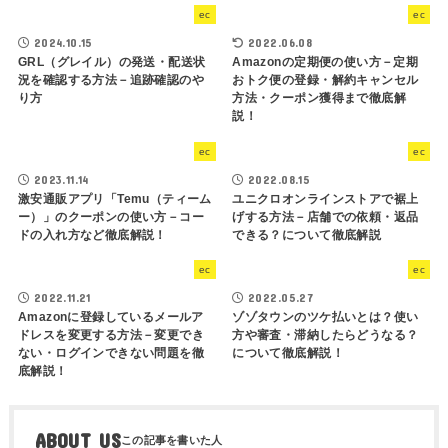
ec
ec
2024.10.15
2022.06.08
GRL（グレイル）の発送・配送状
Amazonの定期便の使い方－定期
況を確認する方法－追跡確認のや
おトク便の登録・解約キャンセル
り方
方法・クーポン獲得まで徹底解
説！
ec
ec
2023.11.14
2022.08.15
激安通販アプリ「Temu（ティーム
ユニクロオンラインストアで裾上
ー）」のクーポンの使い方－コー
げする方法－店舗での依頼・返品
ドの入れ方など徹底解説！
できる？について徹底解説
ec
ec
2022.11.21
2022.05.27
Amazonに登録しているメールア
ゾゾタウンのツケ払いとは？使い
ドレスを変更する方法－変更でき
方や審査・滞納したらどうなる？
ない・ログインできない問題を徹
について徹底解説！
底解説！
ABOUT US