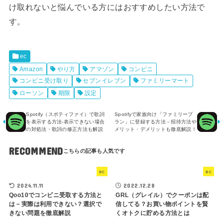
け取れないと悩んでいる方にはおすすめしたい方法で
す。
ec
Amazon
やり方
アマゾン
コンビニ
コンビニ受け取り
セブンイレブン
ファミリーマート
ローソン
期限
設定
Spotify（スポティファイ）で歌詞
Spotifyで家族向け「ファミリープ
を表示する方法-表示できない場合
ラン」に登録する方法－招待方法や
の対処法・歌詞の修正方法も解説
メリット・デメリットも徹底解説！
RECOMMEND
ec
ec
2024.11.11
2022.12.28
Qoo10でコンビニ受取する方法と
GRL（グレイル）でクーポンは配
は－実際は利用できない？選択で
信してる？お買い物ポイントを賢
きない問題を徹底解説
くオトクに貯める方法とは