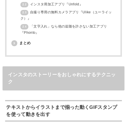
インスタ用加工アプリ『Unfold』
2.2
自撮り専用の無料カメラアプリ『Ulike（ユーライッ
2.3
ク）』
「文字入れ」なら他の追随を許さない加工アプリ
2.4
『Phonto』
まとめ
3
インスタのストーリーをおしゃれにするテクニッ
ク
テキストからイラストまで揃った動くGIFスタンプ
を使って動きを出す