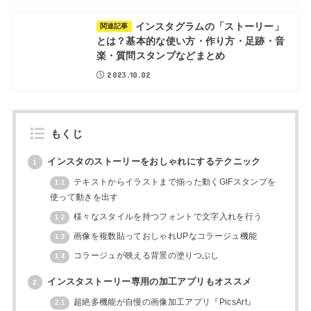
インスタグラムの「ストーリー」
関連記事
とは？基本的な使い方・作り方・足跡・音
楽・質問スタンプなどまとめ
2023.10.02
もくじ
インスタのストーリーをおしゃれにするテクニック
1
テキストからイラストまで揃った動くGIFスタンプを
1.1
使って動きを出す
様々なスタイルを持つフォントで文字入れを行う
1.2
画像を複数貼っておしゃれUPなコラージュ機能
1.3
コラージュが映える背景の塗りつぶし
1.4
インスタストーリー専用の加工アプリもオススメ
2
超絶多機能が自慢の画像加工アプリ『PicsArt』
2.1