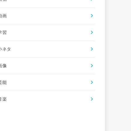
動画
学習
小ネタ
画像
芸能
音楽