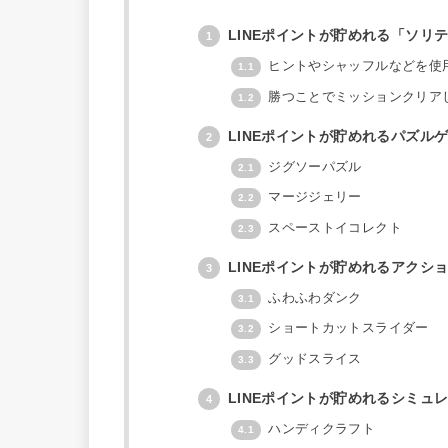
LINEポイントが貯めれる「ソリ
1
ヒントやシャッフルなどを使
1.1
勝つことでミッションクリア
1.2
LINEポイントが貯めれるパズル
2
ジグソーパズル
2.1
マージジェリー
2.2
スペーストイコレクト
2.3
LINEポイントが貯めれるアクシ
3
ふわふわダンク
3.1
ショートカットスライダー
3.2
グッドスライス
3.3
LINEポイントが貯めれるシミュ
4
ハンディクラフト
4.1