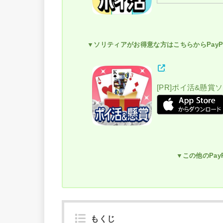
▼ソリティアがお得意な方はこちらからPayP
[PR]ポイ活&懸賞
▼この他のPa
もくじ