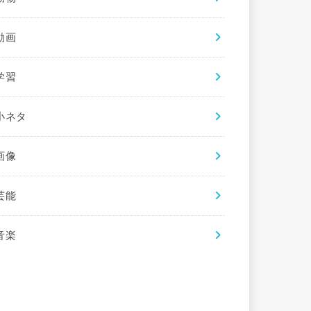
動画
学習
小ネタ
画像
芸能
音楽