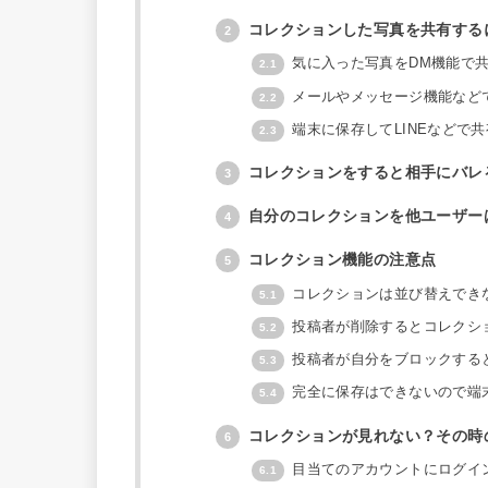
コレクションした写真を共有する
2
気に入った写真をDM機能で
2.1
メールやメッセージ機能など
2.2
端末に保存してLINEなどで
2.3
コレクションをすると相手にバレ
3
自分のコレクションを他ユーザー
4
コレクション機能の注意点
5
コレクションは並び替えでき
5.1
投稿者が削除するとコレクシ
5.2
投稿者が自分をブロックする
5.3
完全に保存はできないので端
5.4
コレクションが見れない？その時
6
目当てのアカウントにログイ
6.1