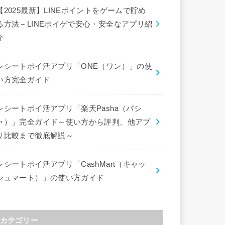
【2025最新】LINEポイントをゲームで貯め
る方法－LINEポイゲで安心・安全なアプリ紹
介
レシートポイ活アプリ「ONE（ワン）」の使
い方完全ガイド
レシートポイ活アプリ「楽天Pasha（パシ
ャ）」完全ガイド～使い方から評判、他アプ
リ比較まで徹底解説～
レシートポイ活アプリ「CashMart（キャッ
シュマート）」の使い方ガイド
カテゴリー