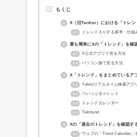
もくじ
X（旧Twitter）における「トレ
1
トレンド入りする基準・仕組
1.1
最も簡単にXの「トレンド」を確
2
X公式アプリで見る方法
2.1
パソコン版で見る方法
2.2
X「トレンド」をまとめているア
3
Yahooリアルタイム検索アプ
3.1
ついっぷるトレンド
3.2
トレンドカレンダー
3.3
Twittrend
3.4
Xの「過去のトレンド」を確認す
4
ウェブの「Trend Calendar
4.1