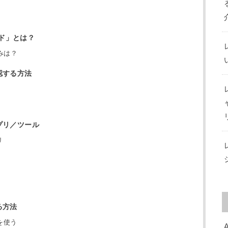
ンド」とは？
みは？
認する方法
プリ／ツール
リ
る方法
」を使う
A