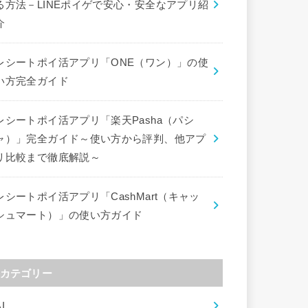
る方法－LINEポイゲで安心・安全なアプリ紹
介
レシートポイ活アプリ「ONE（ワン）」の使
い方完全ガイド
レシートポイ活アプリ「楽天Pasha（パシ
ャ）」完全ガイド～使い方から評判、他アプ
リ比較まで徹底解説～
レシートポイ活アプリ「CashMart（キャッ
シュマート）」の使い方ガイド
カテゴリー
I