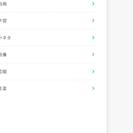
動画
学習
小ネタ
画像
芸能
音楽