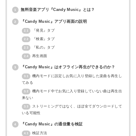
無料音楽アプリ『Candy Music』とは？
1
『Candy Music』アプリ画面の説明
2
『発見』タブ
2.1
『検索』タブ
2.2
『私の』タブ
2.3
再生画面
2.4
『Candy Music』はオフライン再生ができるのか？
3
機内モードに設定しお気に入り登録した楽曲を再生し
3.1
てみる
機内モード中でお気に入り登録していない曲は再生出
3.2
来ない
ストリーミングではなく、ほぼ全てダウンロードして
3.3
いる可能性
『Candy Music』の通信量を検証
4
検証方法
4.1