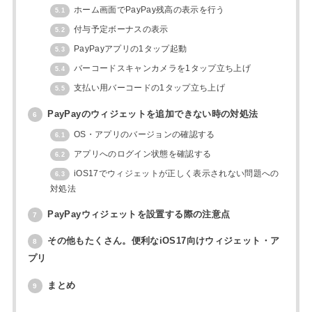
ホーム画面でPayPay残高の表示を行う
5.1
付与予定ボーナスの表示
5.2
PayPayアプリの1タップ起動
5.3
バーコードスキャンカメラを1タップ立ち上げ
5.4
支払い用バーコードの1タップ立ち上げ
5.5
PayPayのウィジェットを追加できない時の対処法
6
OS・アプリのバージョンの確認する
6.1
アプリへのログイン状態を確認する
6.2
iOS17でウィジェットが正しく表示されない問題への
6.3
対処法
PayPayウィジェットを設置する際の注意点
7
その他もたくさん。便利なiOS17向けウィジェット・ア
8
プリ
まとめ
9