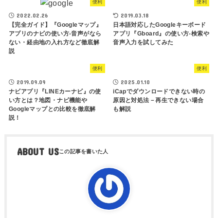
便利
便利
2022.02.26
2019.03.18
【完全ガイド】『Googleマップ』
日本語対応したGoogleキーボード
アプリのナビの使い方-音声がなら
アプリ『Gboard』の使い方-検索や
ない・経由地の入れ方など徹底解
音声入力を試してみた
説
便利
便利
2019.09.09
2025.01.10
ナビアプリ『LINEカーナビ』の使
iCapでダウンロードできない時の
い方とは？地図・ナビ機能や
原因と対処法－再生できない場合
Googleマップとの比較を徹底解
も解説
説！
ABOUT US