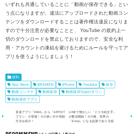
いずれも共通していることに「動画が保存できる」とい
う点になりますが、違法にアップロードされた動画コン
テンツをダウンロードすることは著作権法違反になりま
すので十分注意が必要なことと、 YouTube の規約上一
切のダウンロードを禁止しておりますので、安全な利
用・アカウントの凍結を避けるためにルールを守ってア
プリを使うようにしましょう！
便利
App Store
BREMEN
iPhone
Youtube
保存
動画コンテナ
動画保存
動画保存Superダウン
動画保存アプリ
音楽アプリ『AWA』から「ARTIST
LINEで懐かしい「ドコモ絵文字」
プラン」が登場！その使い方や登録
が配信開始！その後、世界の
方法を紹介！
「Emoji」になる起源であり元祖