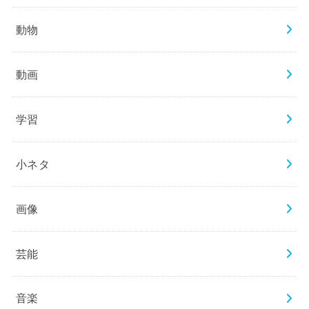
動物
動画
学習
小ネタ
画像
芸能
音楽