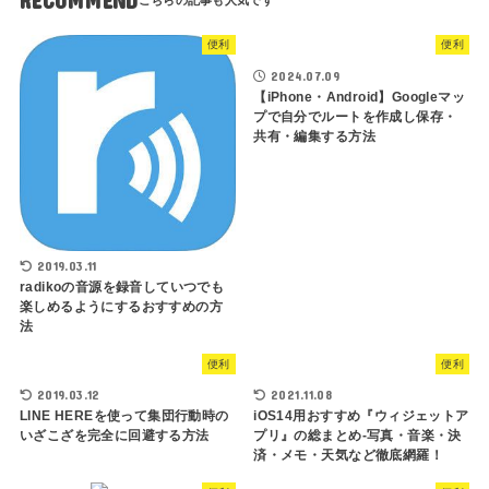
RECOMMEND
便利
便利
2024.07.09
【iPhone・Android】Googleマッ
プで自分でルートを作成し保存・
共有・編集する方法
2019.03.11
radikoの音源を録音していつでも
楽しめるようにするおすすめの方
法
便利
便利
2019.03.12
2021.11.08
LINE HEREを使って集団行動時の
iOS14用おすすめ『ウィジェットア
いざこざを完全に回避する方法
プリ』の総まとめ-写真・音楽・決
済・メモ・天気など徹底網羅！