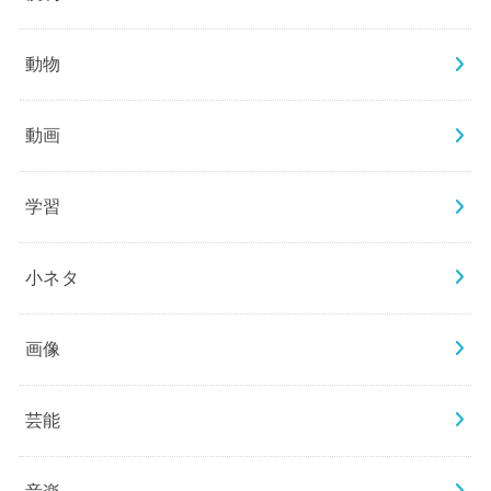
動物
動画
学習
小ネタ
画像
芸能