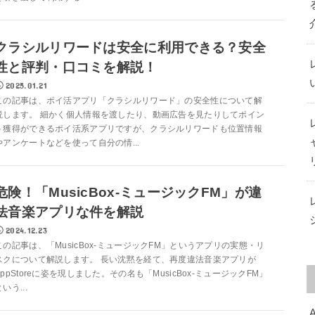
クラシルリワードは安全に利用できる？安全
性と評判・口コミを解説！
2025.01.21
この記事は、ポイ活アプリ「クラシルリワード」の安全性について解
説します。 細かく個人情報を渡したり、動画広告を見たりしてポイン
ト獲得ができるポイ活系アプリですが、クラシルリワードも位置情報
やアンケートなどを使って自分の情...
危険！「MusicBox-ミュージックFM」が違
法音楽アプリな件を解説
2024.12.23
この記事は、「MusicBox-ミュージックFM」というアプリの実態・リ
スクについて解説します。 長い沈黙を経て、再度違法音楽アプリが
AppStoreに姿を現しました。その名も「MusicBox-ミュージックFM」
いう...
A