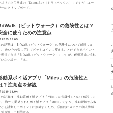
テゴリで上位常連の「DramaBox（ドラマボックス）」ですが、ユー
ザーのクリップボード...
BitWalk（ビットウォーク）の危険性とは？
安全に使うための注意点
2025.02.05
この記事は、BitWalk（ビットウォーク）の危険性について解説しま
す。 歩いた歩数に応じてビットコインに変えることができるポイント
を獲得できる「BitWalk（ビットウォーク）」ですが、仮想通貨に慣れ
ていない場合、「本...
移動系ポイ活アプリ「Miles」の危険性と
は？注意点を解説
2025.02.04
この記事は、移動系ポイ活アプリ「Miles」の危険性について解説しま
す。 海外で開発されたポイ活アプリ「Miles」ですが、移動距離や歩数
などを計測してポイントに換算するため、必然的にスマホの個人情報
を引き渡して利用する...