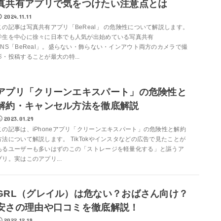
真共有アプリで気をつけたい注意点とは
2024.11.11
この記事は写真共有アプリ「BeReal」 の危険性について解説します。
学生を中心に徐々に日本でも人気が出始めている写真共有
SNS「BeReal」。盛らない・飾らない・インアウト両方のカメラで撮
影・投稿することが最大の特...
アプリ「クリーンエキスパート」の危険性と
解約・キャンセル方法を徹底解説
2023.01.29
この記事は、iPhoneアプリ「クリーンエキスパート」の危険性と解約
方法について解説します。 TikTokやインスタなどの広告で見たことが
あるユーザーも多いはずのこの「ストレージを軽量化する」と謳うア
プリ。実はこのアプリ...
GRL（グレイル）は危ない？おばさん向け？
安さの理由や口コミを徹底解説！
2022.12.19