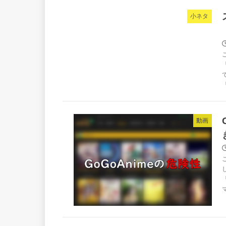
小ネタ
「
動画