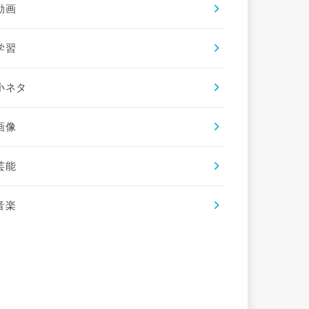
動画
学習
小ネタ
画像
芸能
音楽