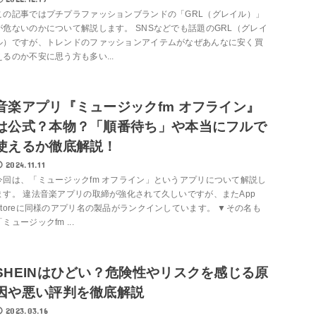
この記事ではプチプラファッションブランドの「GRL（グレイル）」
が危ないのかについて解説します。 SNSなどでも話題のGRL（グレイ
ル）ですが、トレンドのファッションアイテムがなぜあんなに安く買
えるのか不安に思う方も多い...
音楽アプリ『ミュージックfm オフライン』
は公式？本物？「順番待ち」や本当にフルで
使えるか徹底解説！
2024.11.11
今回は、「ミュージックfm オフライン」というアプリについて解説し
ます。 違法音楽アプリの取締が強化されて久しいですが、またApp
Storeに同様のアプリ名の製品がランクインしています。 ▼その名も
「ミュージックfm ...
SHEINはひどい？危険性やリスクを感じる原
因や悪い評判を徹底解説
2023.03.16