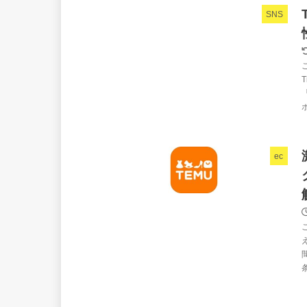
SNS
ポ
ec