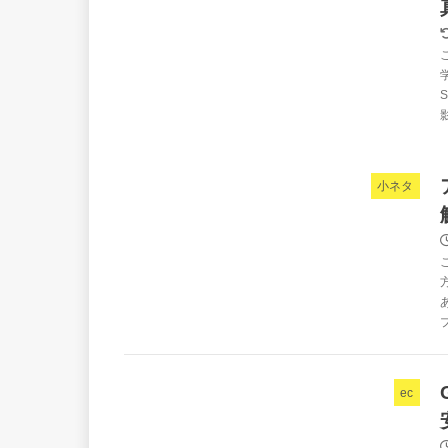
小ネタ
ec