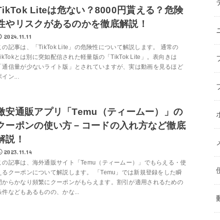
TikTok Liteは危ない？8000円貰える？危険
性やリスクがあるのかを徹底解説！
2024.11.11
この記事は、「TikTok Lite」の危険性について解説します。 通常の
TikTokとは別に突如配信された軽量版の「TikTok Lite」。表向きは
「通信量が少ないライト版」とされていますが、実は動画を見るほど
イン...
激安通販アプリ「Temu（ティームー）」の
クーポンの使い方－コードの入れ方など徹底
解説！
2023.11.14
この記事は、海外通販サイト「Temu（ティームー）」でもらえる・使
えるクーポンについて解説します。 「Temu」では新規登録をした瞬
間からかなり頻繁にクーポンがもらえます。割引が適用されるための
条件などもあるものの、かな...