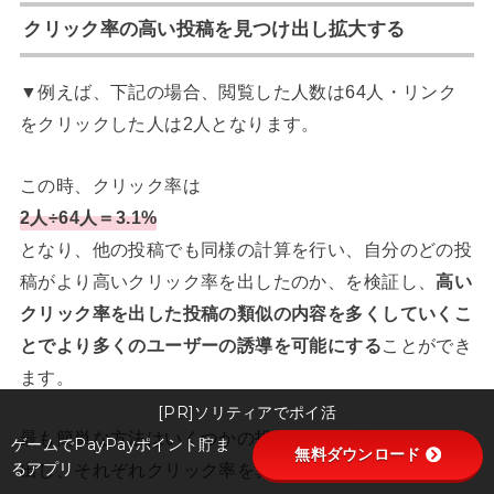
クリック率の高い投稿を見つけ出し拡大する
▼例えば、下記の場合、閲覧した人数は64人・リンク
をクリックした人は2人となります。
この時、クリック率は
2人÷64人＝3.1%
となり、他の投稿でも同様の計算を行い、自分のどの投
稿がより高いクリック率を出したのか、を検証し、
高い
クリック率を出した投稿の類似の内容を多くしていくこ
とでより多くのユーザーの誘導を可能にする
ことができ
ます。
[PR]ソリティアでポイ活
最も簡単な方法はいくつかの投稿をサンプルとして取り
ゲームでPayPayポイント貯ま
無料ダウンロード
るアプリ
出し、それぞれクリック率を算出。その後、クリック率