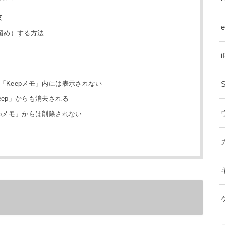
技
留め）する方法
「Keepメモ」内には表示されない
eep」からも消去される
epメモ」からは削除されない