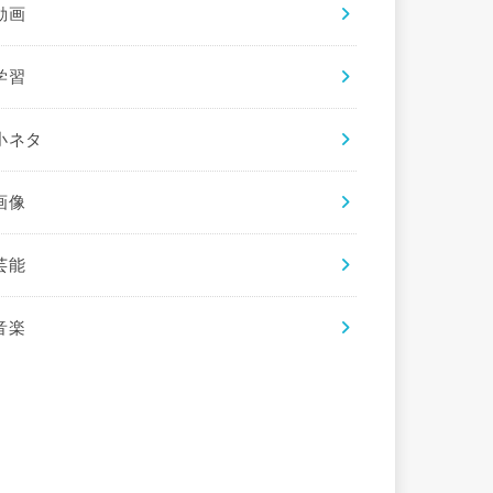
動画
学習
小ネタ
画像
芸能
音楽