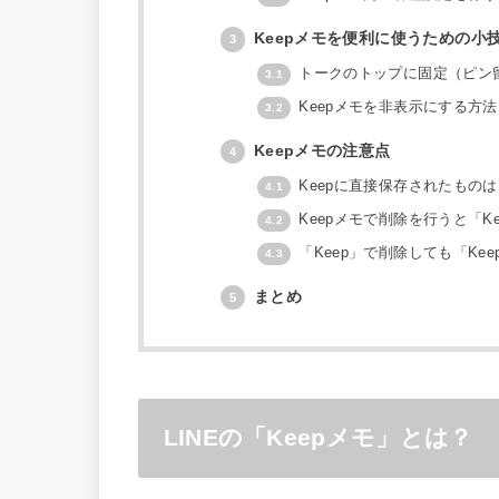
Keepメモを便利に使うための小
3
トークのトップに固定（ピン
3.1
Keepメモを非表示にする方法
3.2
Keepメモの注意点
4
Keepに直接保存されたものは
4.1
Keepメモで削除を行うと「K
4.2
「Keep」で削除しても「Ke
4.3
まとめ
5
LINEの「Keepメモ」とは？