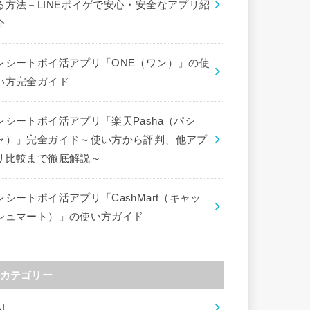
る方法－LINEポイゲで安心・安全なアプリ紹
介
レシートポイ活アプリ「ONE（ワン）」の使
い方完全ガイド
レシートポイ活アプリ「楽天Pasha（パシ
ャ）」完全ガイド～使い方から評判、他アプ
リ比較まで徹底解説～
レシートポイ活アプリ「CashMart（キャッ
シュマート）」の使い方ガイド
カテゴリー
I