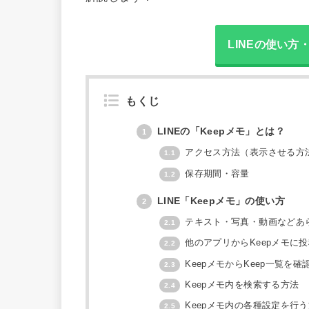
LINEの使い
もくじ
LINEの「Keepメモ」とは？
1
アクセス方法（表示させる方
1.1
保存期間・容量
1.2
LINE「Keepメモ」の使い方
2
テキスト・写真・動画などあ
2.1
他のアプリからKeepメモに
2.2
KeepメモからKeep一覧を確
2.3
Keepメモ内を検索する方法
2.4
Keepメモ内の各種設定を行
2.5