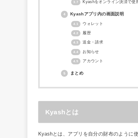
Kyashをオンライン決済で使
3.7
Kyashアプリ内の画面説明
4
ウォレット
4.1
履歴
4.2
送金・請求
4.3
お知らせ
4.4
アカウント
4.5
まとめ
5
Kyashとは
Kyashとは、アプリを自分の財布のよう