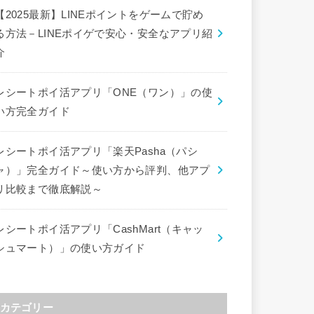
【2025最新】LINEポイントをゲームで貯め
る方法－LINEポイゲで安心・安全なアプリ紹
介
レシートポイ活アプリ「ONE（ワン）」の使
い方完全ガイド
レシートポイ活アプリ「楽天Pasha（パシ
ャ）」完全ガイド～使い方から評判、他アプ
リ比較まで徹底解説～
レシートポイ活アプリ「CashMart（キャッ
シュマート）」の使い方ガイド
カテゴリー