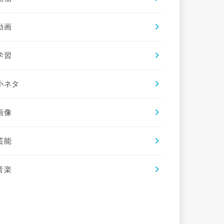
動画
学習
小ネタ
画像
芸能
音楽