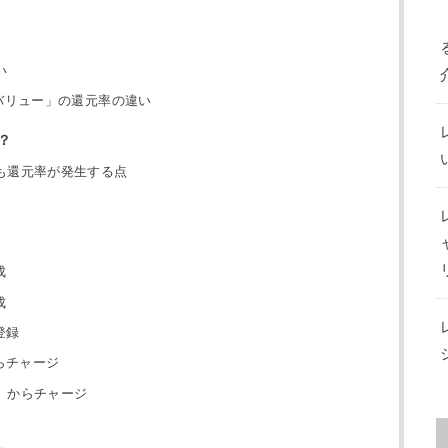
い
shバリュー」の還元率の違い
？
も還元率が発生する点
成
成
登録
らチャージ
ー）からチャージ