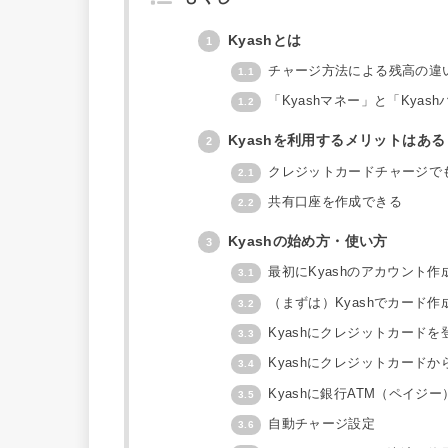
Kyashとは
1
チャージ方法による残高の違
1.1
「Kyashマネー」と「Kya
1.2
Kyashを利用するメリットはある
2
クレジットカードチャージで
2.1
共有口座を作成できる
2.2
Kyashの始め方・使い方
3
最初にKyashのアカウント作
3.1
（まずは）Kyashでカード作
3.2
Kyashにクレジットカードを
3.3
Kyashにクレジットカードか
3.4
Kyashに銀行ATM（ペイジ
3.5
自動チャージ設定
3.6