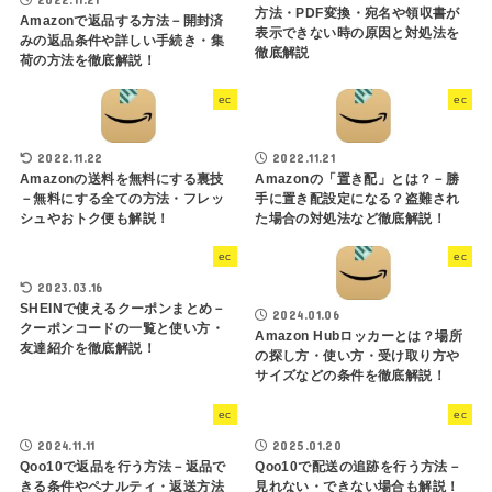
方法・PDF変換・宛名や領収書が
Amazonで返品する方法－開封済
表示できない時の原因と対処法を
みの返品条件や詳しい手続き・集
徹底解説
荷の方法を徹底解説！
ec
ec
2022.11.22
2022.11.21
Amazonの送料を無料にする裏技
Amazonの「置き配」とは？－勝
－無料にする全ての方法・フレッ
手に置き配設定になる？盗難され
シュやおトク便も解説！
た場合の対処法など徹底解説！
ec
ec
2023.03.16
SHEINで使えるクーポンまとめ－
2024.01.06
クーポンコードの一覧と使い方・
Amazon Hubロッカーとは？場所
友達紹介を徹底解説！
の探し方・使い方・受け取り方や
サイズなどの条件を徹底解説！
ec
ec
2024.11.11
2025.01.20
Qoo10で返品を行う方法－返品で
Qoo10で配送の追跡を行う方法－
きる条件やペナルティ・返送方法
見れない・できない場合も解説！