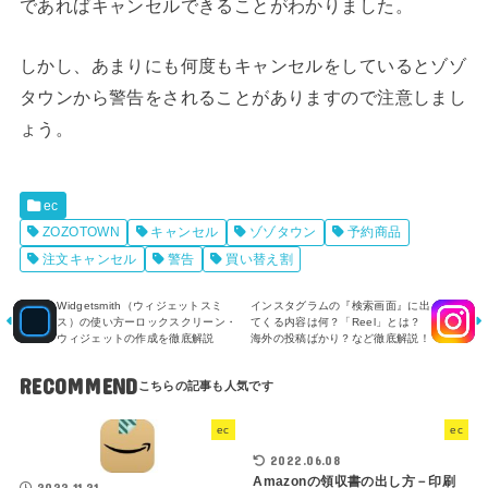
であればキャンセルできることがわかりました。
しかし、あまりにも何度もキャンセルをしているとゾゾ
タウンから警告をされることがありますので注意しまし
ょう。
ec
ZOZOTOWN
キャンセル
ゾゾタウン
予約商品
注文キャンセル
警告
買い替え割
Widgetsmith（ウィジェットスミ
インスタグラムの『検索画面』に出
ス）の使い方ーロックスクリーン・
てくる内容は何？「Reel」とは？
ウィジェットの作成を徹底解説
海外の投稿ばかり？など徹底解説！
RECOMMEND
ec
ec
2022.06.08
Amazonの領収書の出し方－印刷
2022.11.21