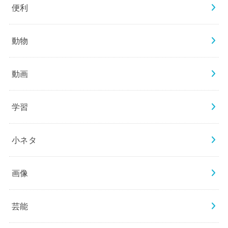
便利
動物
動画
学習
小ネタ
画像
芸能