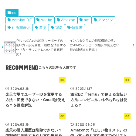
ec
Acrobat DC
Adobe
Amazon
pdf
アマゾン
住所非表示
変更
宛名
領収書
iPhoneのApple純正キーボードの
インスタグラムの翻訳機能の使い
使い方－設定変更・履歴を消去する
方-DMのメッセージ翻訳や使えない
やり方・サウンドについて徹底解
時の対処法を解説！
説！
RECOMMEND
ec
ec
2024.02.16
2023.11.17
楽天市場でユーザーIDを変更する
激安EC「Temu」で使える支払い
方法－変更できない・Gmailは使え
方法-コンビニ払いやPayPayは使
る？を徹底解説
える？
ec
ec
2024.02.16
2022.06.08
楽天の購入履歴は削除できない？
Amazonの「ほしい物リスト」の
強制的に削除するやり方や履歴を
使い方－作り方や匿名でのリスト