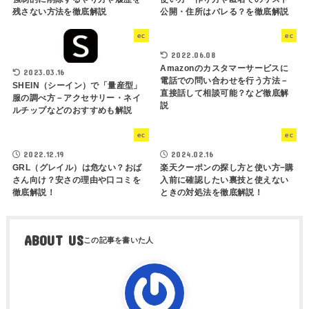
残さない方法を徹底解説
公開・住所はバレる？を徹底解説
ec
ec
2022.06.08
Amazonのカスタマーサービスに
2023.03.16
電話での問い合わせを行う方法－
SHEIN（シーイン）で「量産型」
直接話して相談可能？など徹底解
服の調べ方－アクセサリー・ネイ
説
ルチップなどのおすすめも解説
ec
ec
2022.12.19
2024.02.16
GRL（グレイル）は危ない？おば
楽天クーポンの探し方と使い方−購
さん向け？安さの理由や口コミを
入前に確認したい裏技と使えない
徹底解説！
ときの対処法を徹底解説！
ABOUT US