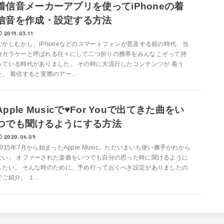
着信音メーカーアプリを使ってiPhoneの着
信音を作成・設定する方法
2019.03.11
むかしむかし、iPhoneなどのスマートフォンが普及する前の時代、当
時ガラケーと呼ばれる往々にして二つ折りの携帯をみんなこぞって持
っている時代がありました。 その時に大流行したコンテンツが 着う
た。 着信すると実際のアー...
Apple Musicで♥For Youで出てきた曲をい
つでも聞けるようにする方法
2020.04.09
2015年7月から始まったApple Music。ただいまいち使い勝手がわから
ない。 オファーされた楽曲をいつでも自分の思った時に聞けるように
したい。 そんな時のために、予め行っておくべき設定がありましたの
でご紹介。 １...