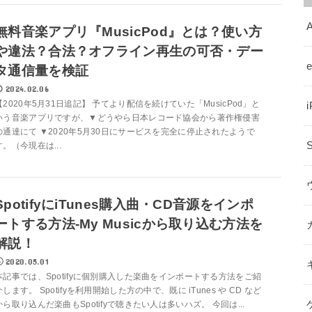
A
無料音楽アプリ『MusicPod』とは？使い方
や違法？合法？オフライン再生の可否・デー
タ通信量を検証
2024.02.06
【2020年5月31日追記】 予てより配信を続けていた「MusicPod」と
いう音楽アプリですが、▼どうやら日本レコード協会から著作権侵害
の通達にて ▼2020年5月30日にサービスを完全に停止されたようで
す。（今現在は...
SpotifyにiTunes購入曲・CD音源をインポ
ートする方法-My Musicから取り込む方法を
解説！
2020.05.01
本記事では、Spotifyに個別購入した楽曲をインポートする方法をご紹
介します。 Spotifyを利用開始した方の中で、既に iTunes や CD など
から取り込んだ楽曲もSpotifyで聴きたい人は多いハズ。 今回は...