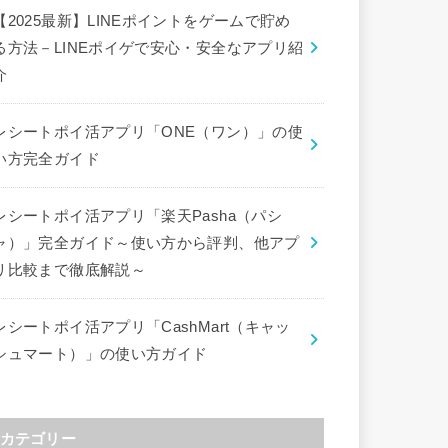
【2025最新】LINEポイントをゲームで貯め
る方法－LINEポイゲで安心・安全なアプリ紹
介
レシートポイ活アプリ「ONE（ワン）」の使
い方完全ガイド
レシートポイ活アプリ「楽天Pasha（パシ
ャ）」完全ガイド～使い方から評判、他アプ
リ比較まで徹底解説～
レシートポイ活アプリ「CashMart（キャッ
シュマート）」の使い方ガイド
カテゴリー