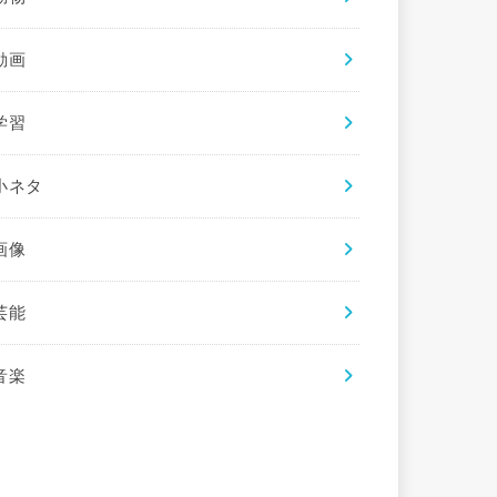
動画
学習
小ネタ
画像
芸能
音楽