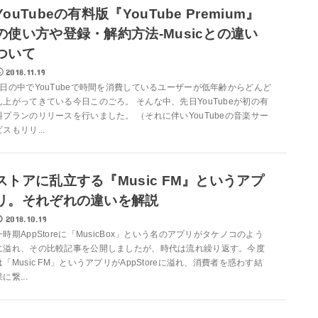
YouTubeの有料版『YouTube Premium』
の使い方や登録・解約方法-Musicとの違い
ついて
2018.11.19
1日の中でYouTubeで時間を消費しているユーザーが低年齢からどんど
ん上がってきている今日このごろ。 そんな中、先日YouTubeが初の有
料プランのリリースを行いました。 （それに伴いYouTubeの音楽サー
ビスもリリ...
ストアに乱立する『Music FM』というアプ
リ。それぞれの違いを解説
2018.10.19
一時期AppStoreに「MusicBox」という名のアプリがタケノコのよう
に溢れ、その比較記事を公開しましたが、時代は流れ繰り返す。今度
は「Music FM」というアプリがAppStoreに溢れ、消費者を惑わす結
に繋...