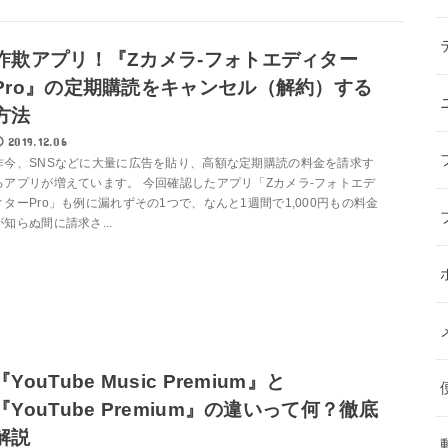
詐欺アプリ！『Zカメラ-フォトエディター
Pro』の定期購読をキャンセル（解約）する
方法
2019.12.06
昨今、SNSなどに大量に広告を貼り、高額な定期購読の料金を請求す
るアプリが増えています。 今回確認したアプリ「Zカメラ-フォトエデ
ィターPro」も例に漏れずその1つで、なんと1週間で1,000円もの料金
が知らぬ間に請求さ...
『YouTube Music Premium』と
『YouTube Premium』の違いって何？徹底
解説