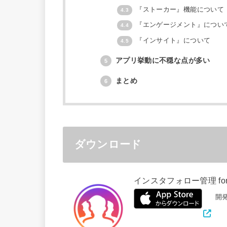
『ストーカー』機能について
4.3
『エンゲージメント』につい
4.4
『インサイト』について
4.5
アプリ挙動に不穏な点が多い
5
まとめ
6
ダウンロード
インスタフォロー管理 for i
開発