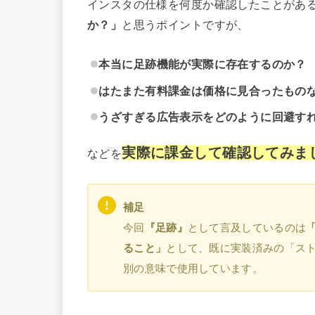
インスタの仕様を何度か確認したことがあ
か？」
と思うポイントですが、
本当に足跡機能が実際に存在するのか？
はたまた有料課金は価格に見合ったもの
うざすぎる広告表示をどのように回避す
実際に課金して確認してみま
などを
補足
今回
『足跡』
として言及しているのは
ること」
として、既に実装済みの「ス
別の意味で使用しています。