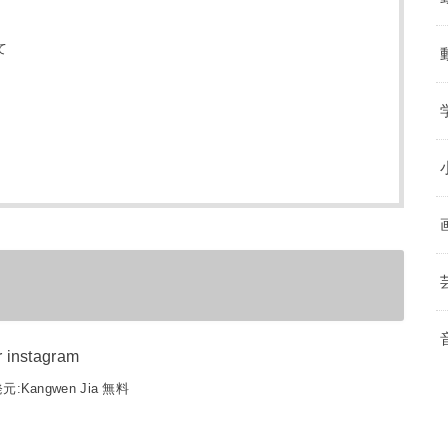
て
nstagram
元:
Kangwen Jia
無料