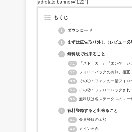
[adrotate banner=”122″]
もくじ
ダウンロード
1
まずは広告取り外し（レビュー必
2
無料版で出来ること
3
『ストーカー』『エンゲージ
3.1
フォローバックの有無、相互
3.2
その①：ファンの一括フォロ
3.3
その②：フォローバックされ
3.4
無料版は各ステータスのユー
3.5
有料登録すると出来ること
4
会員登録の金額
4.1
メイン画面
4.2