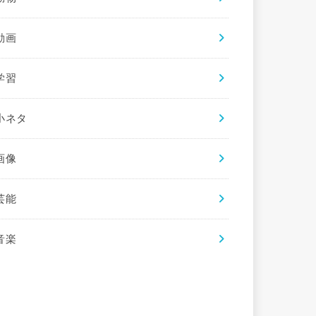
動画
学習
小ネタ
画像
芸能
音楽