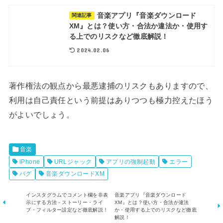
音楽アプリ『音楽ダウンロード
関連記事
XM』とは？使い方・合法か違法か・使用す
る上でのリスクなど徹底解説！
2024.02.06
著作権法の観点から最悪逮捕のリスクもありますので、
利用は自己責任という前提はありつつも極力控えたほう
がよいでしょう。
音楽
iPhone
URLジャック
アプリの強制起動
エラー
バグ
音楽ダウンロードXM
インスタグラムでコメント欄を非表
音楽アプリ『音楽ダウンロード
示にする方法－ストーリー・ライ
XM』とは？使い方・合法か違法
ブ・フィルター設定など徹底解説！
か・使用する上でのリスクなど徹底
解説！