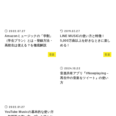
2022.07.27
2019.03.27
Amazonミュージックの「学割」
LINE MUSICの使い方と特徴！
（学生プラン）とは－登録方法・
5,000万曲以上を好きなときに楽し
高校生は使える？を徹底解説
める！
音楽
音楽
2024.10.22
音楽共有アプリ『#Nowplaying –
再生中の音楽をツイート』の使い
方
2022.01.27
YouTube Musicの基本的な使い方