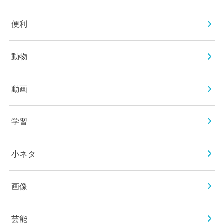
便利
動物
動画
学習
小ネタ
画像
芸能