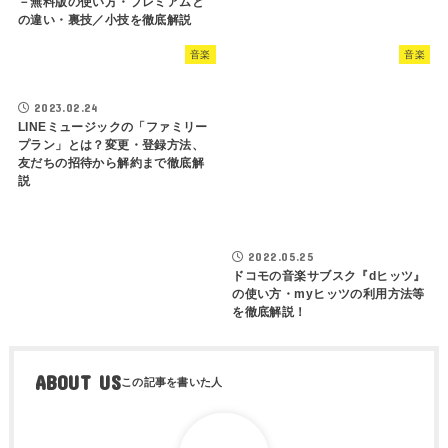
－無料版の使い方・プレミアムと
の違い・裏技／小技を徹底解説
音楽
音楽
2023.02.24
LINEミュージックの「ファミリー
プラン」とは？変更・登録方法、
友だちの招待から解約まで徹底解
説
2022.05.25
ドコモの音楽サブスク『dヒッツ』
の使い方・myヒッツの利用方法等
を徹底解説！
ABOUT US