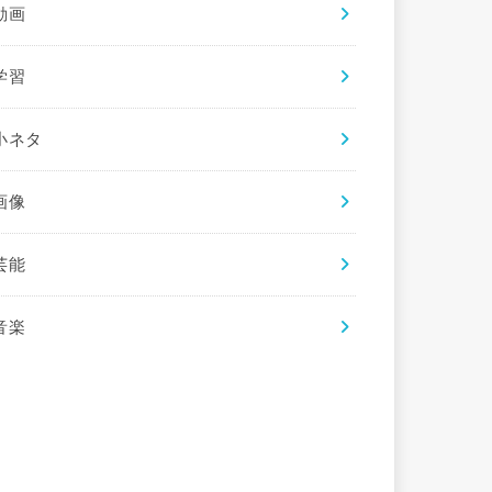
動画
学習
小ネタ
画像
芸能
音楽