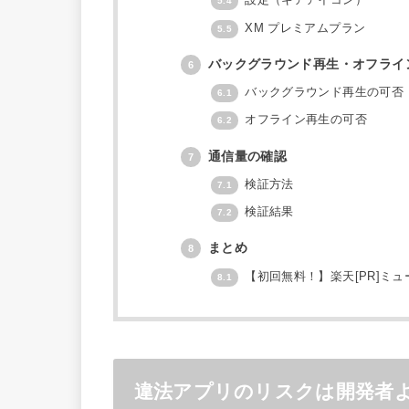
設定（ギアアイコン）
5.4
XM プレミアムプラン
5.5
バックグラウンド再生・オフライ
6
バックグラウンド再生の可否
6.1
オフライン再生の可否
6.2
通信量の確認
7
検証方法
7.1
検証結果
7.2
まとめ
8
【初回無料！】楽天[PR]ミュ
8.1
違法アプリのリスクは開発者