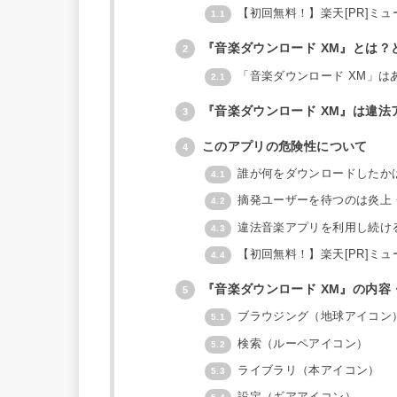
【初回無料！】楽天[PR]ミュ
1.1
『音楽ダウンロード XM』とは？
2
「音楽ダウンロード XM」はあ
2.1
『音楽ダウンロード XM』は違法
3
このアプリの危険性について
4
誰が何をダウンロードしたか
4.1
摘発ユーザーを待つのは炎上
4.2
違法音楽アプリを利用し続け
4.3
【初回無料！】楽天[PR]ミュ
4.4
『音楽ダウンロード XM』の内容
5
ブラウジング（地球アイコン
5.1
検索（ルーペアイコン）
5.2
ライブラリ（本アイコン）
5.3