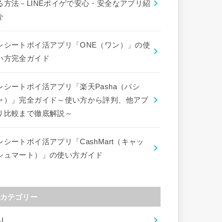
る方法－LINEポイゲで安心・安全なアプリ紹
介
レシートポイ活アプリ「ONE（ワン）」の使
い方完全ガイド
レシートポイ活アプリ「楽天Pasha（パシ
ャ）」完全ガイド～使い方から評判、他アプ
リ比較まで徹底解説～
レシートポイ活アプリ「CashMart（キャッ
シュマート）」の使い方ガイド
カテゴリー
I