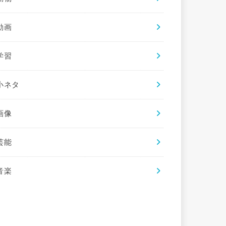
動画
学習
小ネタ
画像
芸能
音楽