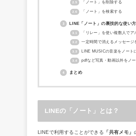
「ノート」を削除する
2.5
「ノート」を検索する
2.6
LINE「ノート」の裏技的な使い
3
「リレー」を使い複数人でア
3.1
一定時間で消えるメッセージ
3.2
LINE MUSICの音楽をノー
3.3
pdfなど写真・動画以外をノ
3.4
まとめ
4
LINEの「ノート」とは？
LINEで利用することができる
「共有メモ」