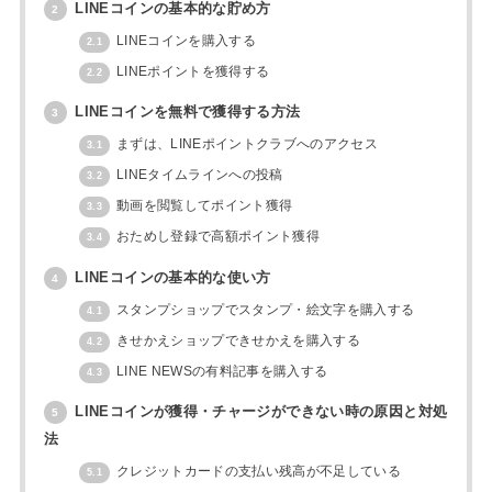
LINEコインの基本的な貯め方
2
LINEコインを購入する
2.1
LINEポイントを獲得する
2.2
LINEコインを無料で獲得する方法
3
まずは、LINEポイントクラブへのアクセス
3.1
LINEタイムラインへの投稿
3.2
動画を閲覧してポイント獲得
3.3
おためし登録で高額ポイント獲得
3.4
LINEコインの基本的な使い方
4
スタンプショップでスタンプ・絵文字を購入する
4.1
きせかえショップできせかえを購入する
4.2
LINE NEWSの有料記事を購入する
4.3
LINEコインが獲得・チャージができない時の原因と対処
5
法
クレジットカードの支払い残高が不足している
5.1