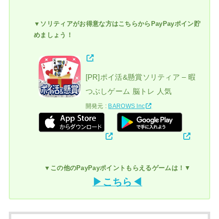
▼ソリティアがお得意な方はこちらからPayPayポイン貯
めましょう！
[PR]ポイ活&懸賞ソリティア – 暇
つぶしゲーム 脳トレ 人気
開発元 :
BAROWS Inc
▼この他のPayPayポイントもらえるゲームは！
▼
▶こちら◀