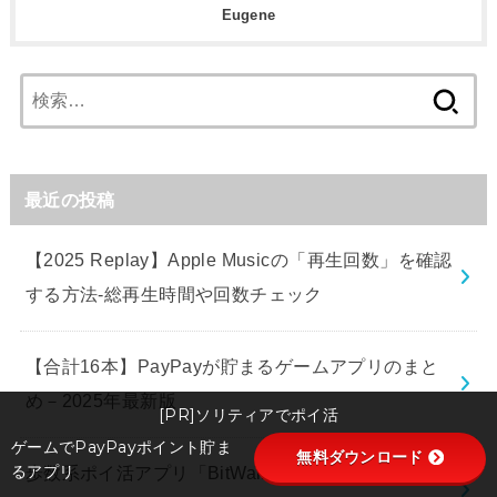
Eugene
検
索:
最近の投稿
【2025 Replay】Apple Musicの「再生回数」を確認
する方法-総再生時間や回数チェック
【合計16本】PayPayが貯まるゲームアプリのまと
め－2025年最新版
[PR]ソリティアでポイ活
ゲームでPayPayポイント貯ま
無料ダウンロード
るアプリ
歩数系ポイ活アプリ「BitWalk（ビットウォーク）」