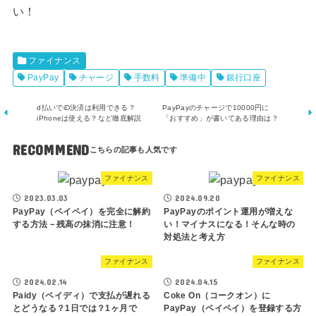
い！
ファイナンス
PayPay
チャージ
手数料
準備中
銀行口座
d払いでiD決済は利用できる？
PayPayのチャージで10000円に
iPhoneは使える？など徹底解説
「おすすめ」が書いてある理由は？
RECOMMEND
ファイナンス
ファイナンス
2023.03.03
2024.09.20
PayPay（ペイペイ）を完全に解約
PayPayのポイント運用が増えな
する方法－残高の抹消に注意！
い！マイナスになる！そんな時の
対処法と考え方
ファイナンス
ファイナンス
2024.02.14
2024.04.15
Paidy（ペイディ）で支払が遅れる
Coke On（コークオン）に
とどうなる？1日では？1ヶ月で
PayPay（ペイペイ）を登録する方