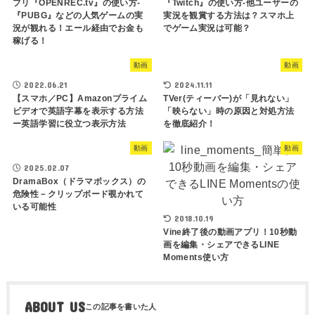
プリ『OPENREC.tv』の使い方-
『Twitch』の使い方-他ユーザーの
『PUBG』などの人気ゲームの実
実況を観賞する方法は？スマホ上
況が観れる！エール経由でお金も
でゲーム実況は可能？
稼げる！
動画
動画
2022.06.21
2024.11.11
【スマホ／PC】Amazonプライム
TVer(ティーバー)が「見れない」
ビデオで英語字幕を表示する方法
「映らない」時の原因と対処方法
ー英語学習に役立つ表示方法
を徹底紹介！
動画
動画
2025.02.07
DramaBox（ドラマボックス）の
危険性－クリップボード覗かれて
いる可能性
2018.10.19
Vine終了後の動画アプリ！10秒動
画を編集・シェアできるLINE
Moments使い方
ABOUT US