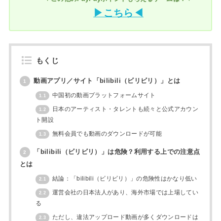
▶こちら◀
もくじ
動画アプリ／サイト「bilibili（ビリビリ）」とは
1
中国初の動画プラットフォームサイト
1.1
日本のアーティスト・タレントも続々と公式アカウン
1.2
ト開設
無料会員でも動画のダウンロードが可能
1.3
「bilibili（ビリビリ）」は危険？利用する上での注意点
2
とは
結論：「bilibili（ビリビリ）」の危険性はかなり低い
2.1
運営会社の日本法人があり、海外市場では上場してい
2.2
る
ただし、違法アップロード動画が多くダウンロードは
2.3