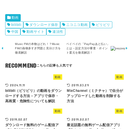
動画
bilibili
ダウンロード保存
ニコニコ動画
ビリビリ
中国
動画サイト
違法性
Music FMの本物はどれ！？Music
ペイペイの「PayPayあと払い」
FMの偽物多すぎ問題と見分け方を
とは－設定方法や審査・ポイン
徹底解説
ト還元を徹底解説！
RECOMMEND
動画
動画
2024.11.11
2019.03.29
bilibili（ビリビリ）の動画をダウン
MixChannel（ミクチャ）で自分が
ロードする方法－アプリで保存・
アップロードした動画を削除する
高画質・危険性についても解説
方法
動画
動画
2019.02.07
2019.02.07
ダウンロード無料のゲーム配信ア
最近話題の無料ゲーム配信アプリ