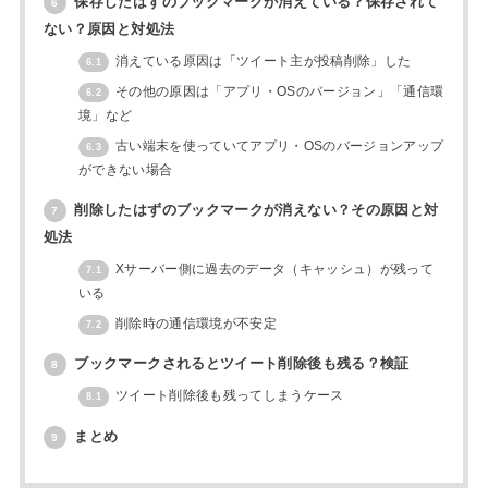
保存したはずのブックマークが消えている？保存されて
6
ない？原因と対処法
消えている原因は「ツイート主が投稿削除」した
6.1
その他の原因は「アプリ・OSのバージョン」「通信環
6.2
境」など
古い端末を使っていてアプリ・OSのバージョンアップ
6.3
ができない場合
削除したはずのブックマークが消えない？その原因と対
7
処法
Xサーバー側に過去のデータ（キャッシュ）が残って
7.1
いる
削除時の通信環境が不安定
7.2
ブックマークされるとツイート削除後も残る？検証
8
ツイート削除後も残ってしまうケース
8.1
まとめ
9