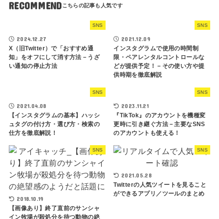
RECOMMEND
SNS
SNS
2024.12.27
2021.12.09
X（旧Twitter）で「おすすめ通
インスタグラムで使用の時間制
知」をオフにして消す方法－うざ
限・ペアレンタルコントロールな
い通知の停止方法
どが提供予定！－その使い方や提
供時期を徹底解説
SNS
SNS
2021.04.08
2023.11.21
【インスタグラムの基本】ハッシ
『TikTok』のアカウントを機種変
ュタグの付け方・選び方・検索の
更時に引き継ぐ方法－主要なSNS
仕方を徹底解説！
のアカウントも使える！
SNS
SNS
2021.05.28
Twitterの人気ツイートを見ること
ができるアプリ／ツールのまとめ
2018.10.19
【画像あり】終了直前のサンシャ
イン牧場が殺処分を待つ動物の絶