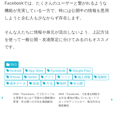
Facebookでは、たくさんのユーザーと繋がれるような
機能が充実している一方で、時には公開中の情報を悪用
しようと企む人も少なからず存在します。
そんな人たちに情報や身元が流出しないよう、上記方法
を使って一般公開・友達限定に分けてみるのもオススメ
です。
SNS
Android
App Store
Facebook
Google Play
iPhone
Twitter
アプリ
ページ
個人情報
危険性
基本データ
投稿
方法
無料
非公開
SNS『Facebook』でプロフィール
SNS「Facebook」で友達を削除す
を変更するには？写真や公開範囲の
る方法-通知が飛んでバレる！？ブ
変更・非公開への方法を徹底解説
ロックやアンフォロー、復活方法を
徹底解説