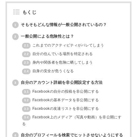
もくじ
そもそもどんな情報が一般公開されているの？
1
一般公開による危険性とは？
2
これまでのアクティビティがバレてしまう
2.1
自分の住んでいる場所を特定される
2.2
身内や関係者を危険に晒してしまう
2.3
自身の安全が危うくなる
2.4
自分のアカウント詳細を非公開設定する方法
3
Facebookの自分の投稿を非公開にする
3.1
Facebookの基本データを非公開にする
3.2
Facebookの友達リストを非公開にする
3.3
Facebook上のメディア（写真や動画）を非公開にす
3.4
る
自分のプロフィールを検索でヒットさせないようにする
4