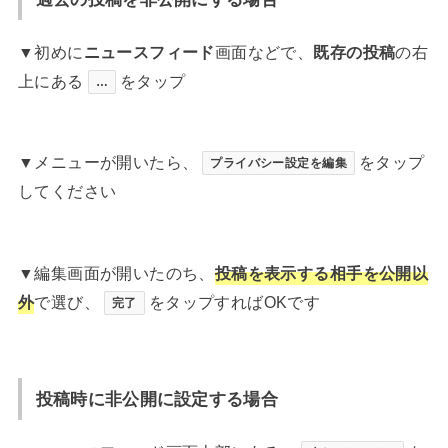
▼初めに
ニュースフィード
画面などで、
既存の投稿
の右
上にある
をタップ
…
▼メニューが開いたら、
をタップ
プライバシー設定を編集
してください
▼編集画面が開いたのち、
投稿を表示する相手
を
公開以
外
で選び、
をタップすればOKです
完了
投稿時に非公開に設定する場合