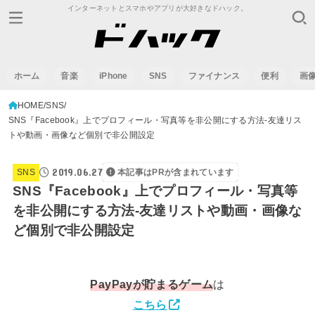
インターネットとスマホやアプリが大好きなドハック。
ホーム
音楽
iPhone
SNS
ファイナンス
便利
画
HOME
SNS
SNS『Facebook』上でプロフィール・写真等を非公開にする方法-友達リス
トや動画・画像など個別で非公開設定
2019.06.27
SNS
本記事はPRが含まれています
SNS『Facebook』上でプロフィール・写真等
を非公開にする方法-友達リストや動画・画像な
ど個別で非公開設定
PayPay
が貯まるゲーム
は
こちら