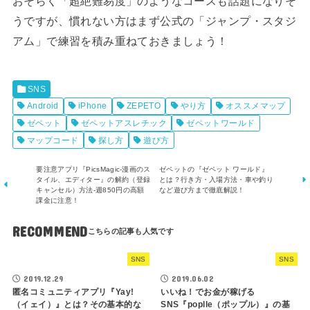
おそらく「超絶難易度」のようなコースも話題になりそ
うですが、慣れない方はまず公式の「ジャンプ・スタジ
アム」で練習を積み重ねておきましょう！
SNS
Android
iPhone
ZEPETO
やり方
オススメマップ
ゼペット
ゼペットアスレチック
ゼペットワールド
マップコード
探し方
遊び方
要注意アプリ『PicsMagic-漫画のス
ゼペットの『ゼペット ワールド』
タイル、エディター』の解約（登録
とは？行き方・入場方法・車や釣り
キャンセル）方法-週850円の高額
など遊び方まで徹底解説！
課金に注意！
RECOMMEND
SNS
SNS
2019.12.29
2019.06.02
匿名コミュニティアプリ『Yay!
いいね！でお金が稼げる
（イェイ）』とは？その基本的な
SNS『poplle（ポップル）』の基