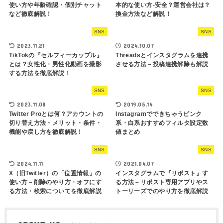
使い方や年齢確認・個別チャット
本的な使い方-安全？運営会社は？
など徹底解説！
換金方法など解説！
SNS
SNS
2023.11.21
2024.10.07
TikTokの『セルフィーカップル』
Threadsとインスタグラムを連携
とは？女性化・男性化動画を撮影
させる方法－投稿連携解除も解説
する方法を徹底解説！
SNS
SNS
2023.11.08
2019.05.14
Twitter Proとは何？アカウントの
Instagramでできちゃうピンク
切り替え方法・メリット・条件・
系・白系おすすめフィルタ設定数
機能や戻し方を徹底解説！
値まとめ
SNS
SNS
2024.11.11
2021.04.07
X（旧Twitter）の「位置情報」の
インスタグラムで『リポスト』す
使い方－削除のやり方・オフにす
る方法－リポスト専用アプリやス
る方法・検索についてを徹底解説
トーリーズでのやり方を徹底解説