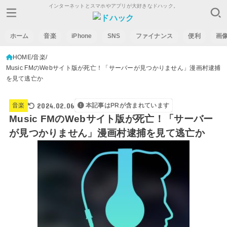
インターネットとスマホやアプリが大好きなドハック。
ホーム
音楽
iPhone
SNS
ファイナンス
便利
画
HOME
音楽
Music FMのWebサイト版が死亡！「サーバーが見つかりません」漫画村逮捕
を見て逃亡か
2024.02.06
音楽
本記事はPRが含まれています
Music FMのWebサイト版が死亡！「サーバー
が見つかりません」漫画村逮捕を見て逃亡か