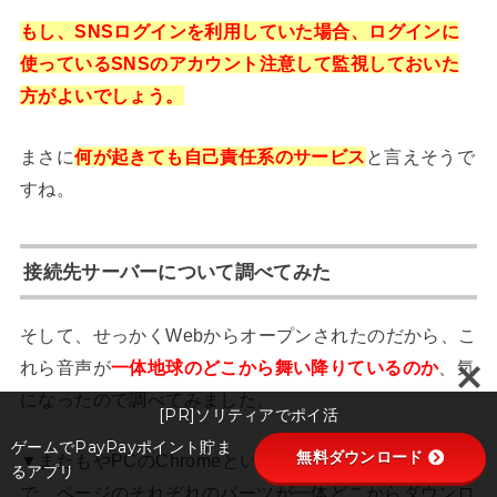
もし、SNSログインを利用していた場合、ログインに
使っているSNSのアカウント注意して監視しておいた
方がよいでしょう。
まさに
何が起きても自己責任系のサービス
と言えそうで
すね。
接続先サーバーについて調べてみた
そして、せっかくWebからオープンされたのだから、こ
れら音声が
一体地球のどこから舞い降りているのか
、気
になったので調べてみました。
[PR]ソリティアでポイ活
ゲームでPayPayポイント貯ま
無料ダウンロード
▼またもやPCのChromeというブラウザのとあるツール
るアプリ
で、ページのそれぞれのパーツが一体どこからダウンロ