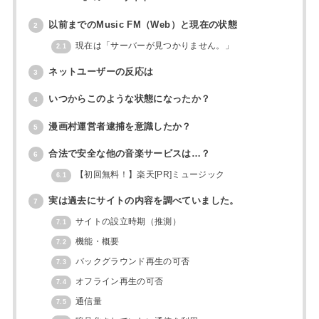
以前までのMusic FM（Web）と現在の状態
2
現在は「サーバーが見つかりません。」
2.1
ネットユーザーの反応は
3
いつからこのような状態になったか？
4
漫画村運営者逮捕を意識したか？
5
合法で安全な他の音楽サービスは…？
6
【初回無料！】楽天[PR]ミュージック
6.1
実は過去にサイトの内容を調べていました。
7
サイトの設立時期（推測）
7.1
機能・概要
7.2
バックグラウンド再生の可否
7.3
オフライン再生の可否
7.4
通信量
7.5