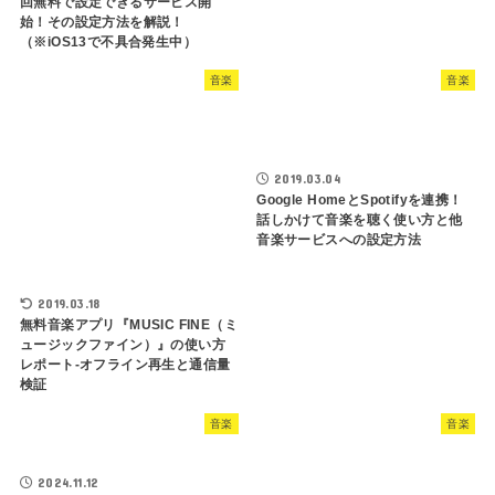
回無料で設定できるサービス開
始！その設定方法を解説！
（※iOS13で不具合発生中）
音楽
音楽
2019.03.04
Google HomeとSpotifyを連携！
話しかけて音楽を聴く使い方と他
音楽サービスへの設定方法
2019.03.18
無料音楽アプリ『MUSIC FINE（ミ
ュージックファイン）』の使い方
レポート-オフライン再生と通信量
検証
音楽
音楽
2024.11.12