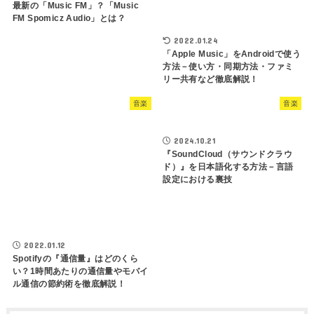
最新の「Music FM」？「Music
FM Spomicz Audio」とは？
2022.01.24
「Apple Music」をAndroidで使う
方法－使い方・同期方法・ファミ
リー共有など徹底解説！
音楽
音楽
2024.10.21
『SoundCloud（サウンドクラウ
ド）』を日本語化する方法－言語
設定における裏技
2022.01.12
Spotifyの『通信量』はどのくら
い？1時間あたりの通信量やモバイ
ル通信の節約術を徹底解説！