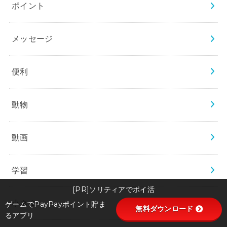
ポイント
メッセージ
便利
動物
動画
学習
[PR]ソリティアでポイ活
小ネタ
ゲームでPayPayポイント貯ま
無料ダウンロード
るアプリ