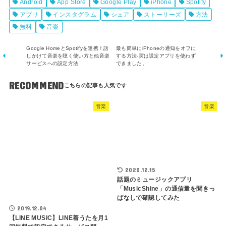
Android
App Store
Google Play
iPhone
Spotify
アプリ
インスタグラム
シェア
ストーリーズ
方法
無料
音楽
Google HomeとSpotifyを連携！話
最も簡単にiPhoneの通知をオフに
しかけて音楽を聴く使い方と他音楽
する方法-実は設定アプリを使わず
サービスへの設定方法
できました。
RECOMMEND
音楽
音楽
2020.12.15
話題のミュージックアプリ
「MusicShine」の通信量を聞きっ
ぱなしで確認してみた
2019.12.04
【LINE MUSIC】LINE着うたを月1