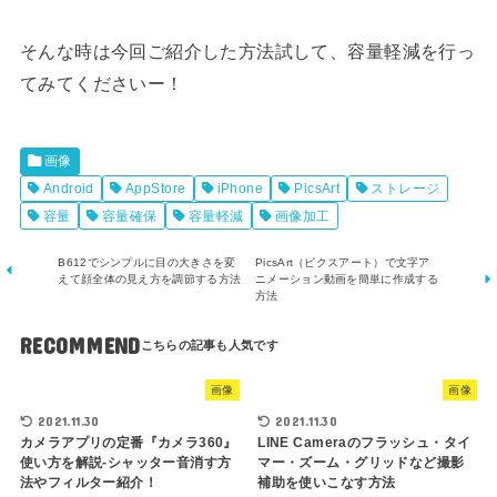
そんな時は今回ご紹介した方法試して、容量軽減を行っ
てみてくださいー！
画像
Android
AppStore
iPhone
PicsArt
ストレージ
容量
容量確保
容量軽減
画像加工
B612でシンプルに目の大きさを変
PicsArt（ピクスアート）で文字ア
えて顔全体の見え方を調節する方法
ニメーション動画を簡単に作成する
方法
RECOMMEND
画像
画像
2021.11.30
2021.11.30
カメラアプリの定番『カメラ360』
LINE Cameraのフラッシュ・タイ
使い方を解説-シャッター音消す方
マー・ズーム・グリッドなど撮影
法やフィルター紹介！
補助を使いこなす方法