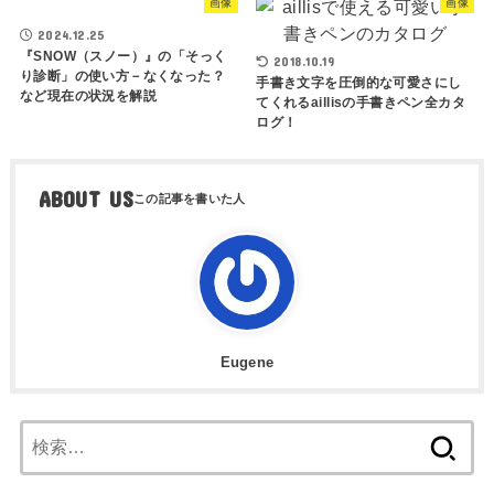
画像
画像
2024.12.25
『SNOW（スノー）』の「そっく
2018.10.19
り診断」の使い方－なくなった？
手書き文字を圧倒的な可愛さにし
など現在の状況を解説
てくれるaillisの手書きペン全カタ
ログ！
ABOUT US
Eugene
検
索: