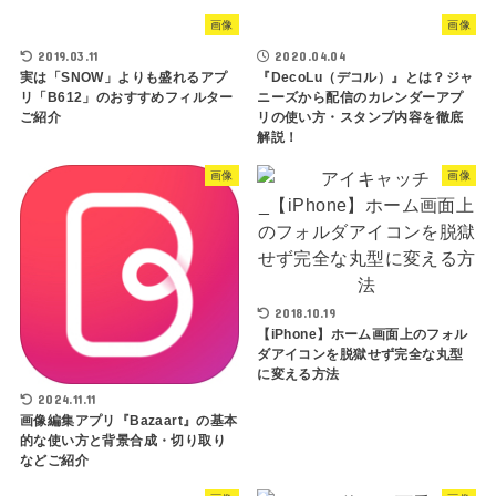
画像
画像
2019.03.11
2020.04.04
実は「SNOW」よりも盛れるアプ
『DecoLu（デコル）』とは？ジャ
リ「B612」のおすすめフィルター
ニーズから配信のカレンダーアプ
ご紹介
リの使い方・スタンプ内容を徹底
解説！
画像
画像
2018.10.19
【iPhone】ホーム画面上のフォル
ダアイコンを脱獄せず完全な丸型
に変える方法
2024.11.11
画像編集アプリ『Bazaart』の基本
的な使い方と背景合成・切り取り
などご紹介