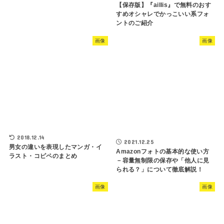
【保存版】『aillis』で無料のおす
すめオシャレでかっこいい系フォ
ントのご紹介
画像
画像
2018.12.14
2021.12.25
男女の違いを表現したマンガ・イ
Amazonフォトの基本的な使い方
ラスト・コピペのまとめ
－容量無制限の保存や「他人に見
られる？」について徹底解説！
画像
画像