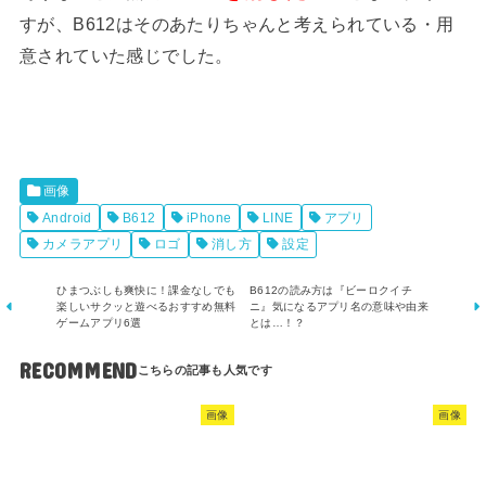
すが、B612はそのあたりちゃんと考えられている・用
意されていた感じでした。
画像
Android
B612
iPhone
LINE
アプリ
カメラアプリ
ロゴ
消し方
設定
ひまつぶしも爽快に！課金なしでも
B612の読み方は『ビーロクイチ
楽しいサクッと遊べるおすすめ無料
ニ』気になるアプリ名の意味や由来
ゲームアプリ6選
とは…！？
RECOMMEND
画像
画像