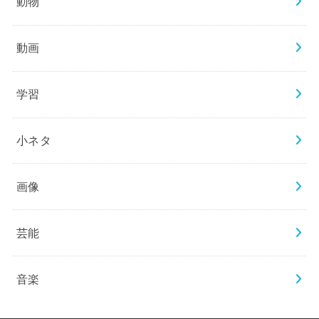
動物
動画
学習
小ネタ
画像
芸能
音楽