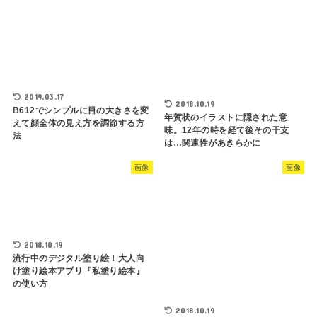
2019.03.17
2018.10.19
B612でシンプルに目の大きさを変
年賀状のイラストに隠された意
えて顔全体の見え方を調節する方
味。12年の時を経て後その干支
法
は…関連性があきらかに
画像
画像
2018.10.19
流行中のデジタル塗り絵！大人向
け塗り絵本アプリ『私塗り絵本』
の使い方
2018.10.19