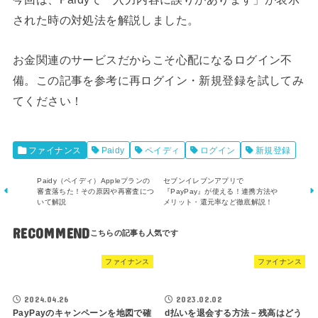
された時の対処法を解説しました。
お金関連のサービスだからこそ心配になるログイン不
備。この記事を参考に再ログイン・新規登録を試してみ
てください！
ファイナンス
Paidy
ペイディ
ログイン
新規登録
Paidy（ペイディ）Appleプランの
セブンイレブンアプリで
審査落ちた！その原因や再審査につ
『PayPay』が使える！連携方法や
いて解説
メリット・還元率など徹底解説！
RECOMMEND
ファイナンス
ファイナンス
2024.04.26
2023.02.02
PayPayのキャンペーンを地図で確
d払いを退会する方法－残高はどう