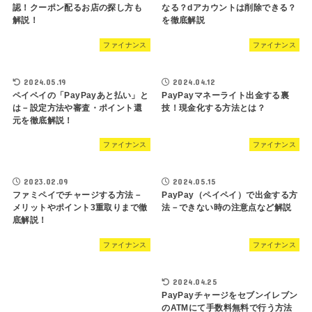
認！クーポン配るお店の探し方も
なる？dアカウントは削除できる？
解説！
を徹底解説
ファイナンス
ファイナンス
2024.05.19
2024.04.12
ペイペイの「PayPayあと払い」と
PayPayマネーライト出金する裏
は－設定方法や審査・ポイント還
技！現金化する方法とは？
元を徹底解説！
ファイナンス
ファイナンス
2023.02.09
2024.05.15
ファミペイでチャージする方法－
PayPay（ペイペイ）で出金する方
メリットやポイント3重取りまで徹
法－できない時の注意点など解説
底解説！
ファイナンス
ファイナンス
2024.04.25
PayPayチャージをセブンイレブン
のATMにて手数料無料で行う方法