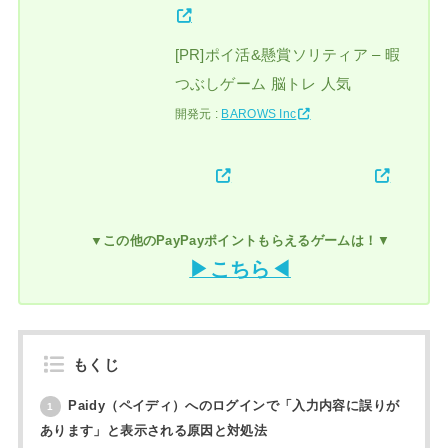
[PR]ポイ活&懸賞ソリティア – 暇
つぶしゲーム 脳トレ 人気
開発元 :
BAROWS Inc
▼この他のPayPayポイントもらえるゲームは！
▼
▶こちら◀
もくじ
Paidy（ペイディ）へのログインで「入力内容に誤りが
1
あります」と表示される原因と対処法