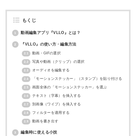
もくじ
動画編集アプリ『VLLO』とは？
1
『VLLO』の使い方・編集方法
2
動画・GIFの選択
2.1
写真や動画（クリップ）の選択
2.2
オーディオを編集する
2.3
「モーションステッカー」（スタンプ）を貼り付ける
2.4
画面全体の「モーションステッカー」を選ぶ
2.5
テキスト（字幕）を挿入する
2.6
別画像（ワイプ）を挿入する
2.7
フィルターを適用する
2.8
動画を書き出す
2.9
編集時に使える小技
3