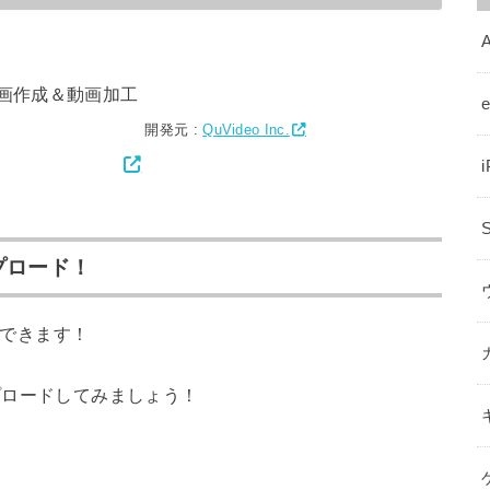
A
＆動画作成＆動画加工
開発元 :
QuVideo Inc.
ップロード！
もできます！
プロードしてみましょう！