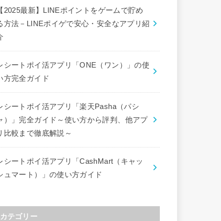
【2025最新】LINEポイントをゲームで貯め
る方法－LINEポイゲで安心・安全なアプリ紹
介
レシートポイ活アプリ「ONE（ワン）」の使
い方完全ガイド
レシートポイ活アプリ「楽天Pasha（パシ
ャ）」完全ガイド～使い方から評判、他アプ
リ比較まで徹底解説～
レシートポイ活アプリ「CashMart（キャッ
シュマート）」の使い方ガイド
カテゴリー