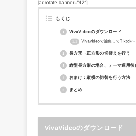
[adrotate banner=”42″]
もくじ
VivaVideoのダウンロード
1
Vivavideoで編集してTikt
1.1
長方形→正方形の切替えを行う
2
縦型長方形の場合、テーマ適用後
3
おまけ：縦横の切替を行う方法
4
まとめ
5
VivaVideoのダウンロード