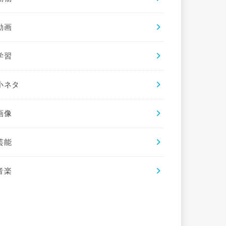
動画
学習
小ネタ
画像
芸能
音楽