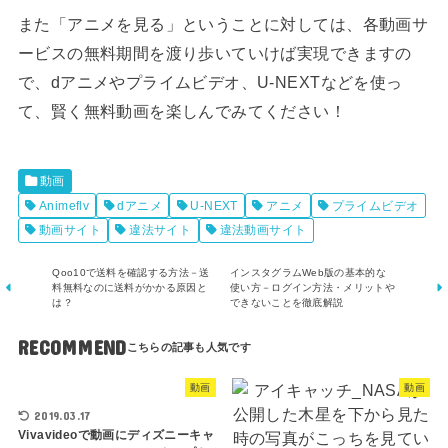
また「アニメを見る」ということに対しては、各動画サ
ービスの無料期間を渡り歩いていけば実現できますの
で、dアニメやプライムビデオ、U-NEXTなどを使っ
て、賢く無料動画を楽しんでみてください！
動画
Animeflv
dアニメ
U-NEXT
アニメ
プライムビデオ
動画サイト
違法サイト
違法動画サイト
Qoo10で送料を確認する方法－送
インスタグラムWeb版の基本的な
料無料なのに送料がかかる原因と
使い方－ログイン方法・メリットや
は？
できないことを徹底解説
RECOMMEND
動画
動画
2019.03.17
Vivavideoで動画にディズニーキャ