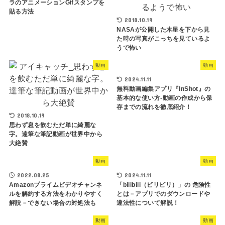
ラのアニメーションGifスタンプを
貼る方法
2018.10.19
NASAが公開した木星を下から見
た時の写真がこっちを見ているよ
うで怖い
動画
動画
2024.11.11
無料動画編集アプリ『InShot』の
基本的な使い方-動画の作成から保
存までの流れを徹底紹介！
2018.10.19
思わず息を飲むただ単に綺麗な
字。達筆な筆記動画が世界中から
大絶賛
動画
動画
2022.08.25
2024.11.11
Amazonプライムビデオチャンネ
「bilibili（ビリビリ）」の 危険性
ルを解約する方法をわかりやすく
とは－アプリでのダウンロードや
解説－できない場合の対処法も
違法性について解説！
動画
動画