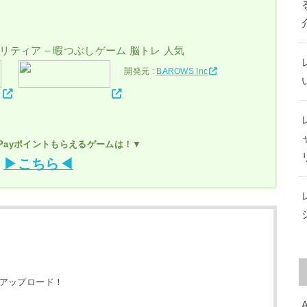
ソリティア – 暇つぶしゲーム 脳トレ 人気
開発元 :
BAROWS Inc
yPayポイントもらえるゲームは！
▼
▶こちら◀
okへアップロード！
A