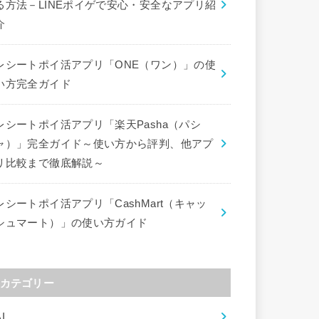
る方法－LINEポイゲで安心・安全なアプリ紹
介
レシートポイ活アプリ「ONE（ワン）」の使
い方完全ガイド
レシートポイ活アプリ「楽天Pasha（パシ
ャ）」完全ガイド～使い方から評判、他アプ
リ比較まで徹底解説～
レシートポイ活アプリ「CashMart（キャッ
シュマート）」の使い方ガイド
カテゴリー
I