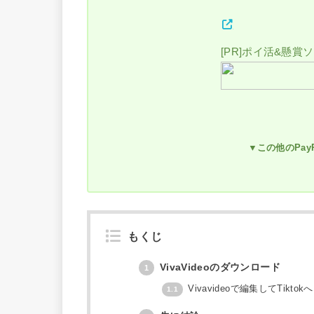
[PR]ポイ活&懸賞
▼この他のPa
もくじ
VivaVideoのダウンロード
1
Vivavideoで編集してTikt
1.1