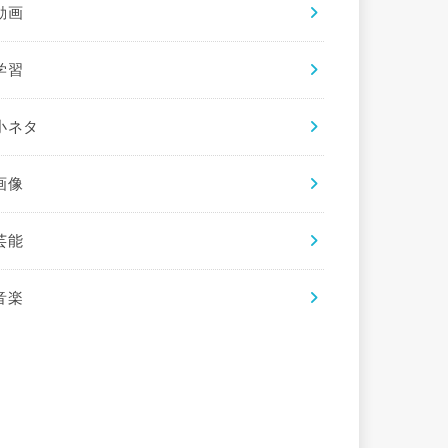
動画
学習
小ネタ
画像
芸能
音楽