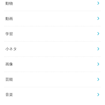
動物
動画
学習
小ネタ
画像
芸能
音楽