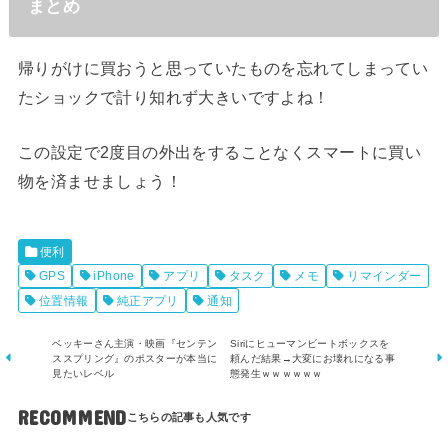
まとめ
帰りがけに買おうと思っていたものを忘れてしまってい
たショックで計り知れず大きいですよね！
この設定で2度目の外出をすることなくスマートに買い
物を済ませましょう！
便利
GPS
iPhone
アプリ
タスク
メモ
リマインダー
位置情報
純正アプリ
通知
ベッキーさん主演・映画『センテン
Siriにヒューマンビートボックスを
ススプリング』のポスターが本当に
頼んだ結果→大変にお壊れになる事
見たいレベル
態発生ｗｗｗｗｗｗ
RECOMMEND