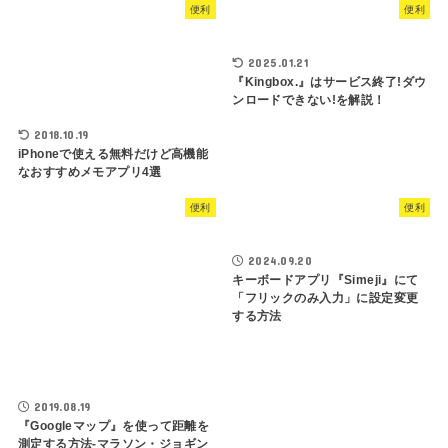
便利
便利
2025.01.21
『Kingbox.』はサービス終了!ダウ
ンロードできない!を解説！
2018.10.19
iPhoneで使える無料だけど高機能
なおすすめメモアプリ4選
便利
便利
2024.09.20
キーボードアプリ『Simeji』にて
「フリックのみ入力」に設定変更
する方法
2019.08.19
『Googleマップ』を使って距離を
測定する方法-マラソン・ジョギン