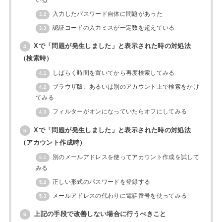
入力したパスワード自体に問題があった
3.2
認証コードの入力ミスが一定数を超えている
3.3
Xで「問題が発生しました」と表示された時の対処法
4
（検索時）
しばらく時間を置いてから再度検索してみる
4.1
ブラウザ版、あるいは別のアカウント上で検索をかけ
4.2
てみる
フィルターがオンになっていたらオフにしてみる
4.3
Xで「問題が発生しました」と表示された時の対処法
5
（アカウント作成時）
別のメールアドレスを使ってアカウント作成を試して
5.1
みる
正しい形式のパスワードを登録する
5.2
メールアドレスの代わりに電話番号を使ってみる
5.3
上記の手段で改善しない場合に行うべきこと
6