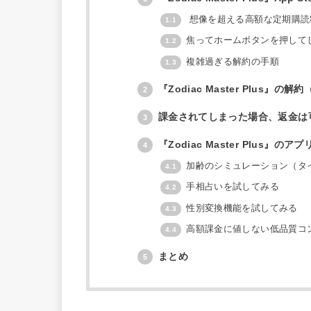
想像を超える高額な定期購読
1.1
焦ってホームボタンを押して
1.2
複雑過ぎる解約の手順
1.3
『Zodiac Master Plus』
2
課金されてしまった場合、返金は
3
『Zodiac Master Plus』の
4
加齢のシミュレーション（タ
4.1
手相占いを試してみる
4.2
性別変換機能を試してみる
4.3
高額課金に値しない低品質コ
4.4
まとめ
5