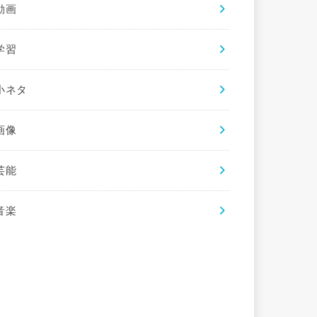
動画
学習
小ネタ
画像
芸能
音楽