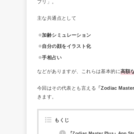
プリ」。
主な共通点として
加齢シミュレーション
自分の顔をイラスト化
手相占い
などがありますが、これらは基本的に
高額
今回はその代表とも言える
「Zodiac Maste
きます。
もくじ
『Zodiac Master Plus』App 
1