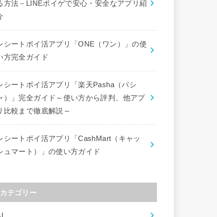
る方法－LINEポイゲで安心・安全なアプリ紹
介
レシートポイ活アプリ「ONE（ワン）」の使
い方完全ガイド
レシートポイ活アプリ「楽天Pasha（パシ
ャ）」完全ガイド～使い方から評判、他アプ
リ比較まで徹底解説～
レシートポイ活アプリ「CashMart（キャッ
シュマート）」の使い方ガイド
カテゴリー
I