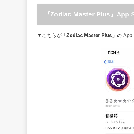
『Zodiac Master Plus』Ap
▼こちらが
「Zodiac Master Plus」
の Ap