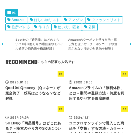
ec
Amazon
ほしい物リスト
アマゾン
ウィッシュリスト
住所バレる
作り方
使い方、匿名
公開
Spotifyの『通信量』はどのくら
Amazonのクーポンを使う方法－探
い？1時間あたりの通信量やモバイ
し方と使い方・クーポンコードや適
ル通信の節約術を徹底解説！
用されない場合の対処法を解説！
RECOMMEND
ec
ec
2025.01.05
2022.08.03
Qoo10のQmoney（Qマネー）が
Amazonプライムの「無料体験」
完全終了！残高はどうなる？など
とは－期間や登録方法・何度も利
解説
用するやり方を徹底解説
ec
ec
2024.04.04
2024.11.11
SHEINの「商品番号」はどこにあ
ユニクロオンラインで購入した商
る？－検索のやり方やSKUについ
品を「交換」する方法－カラー・