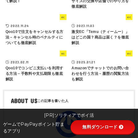
て解説！
サイズの交換や店舗でのやり方を
徹底解説
ec
ec
2022.11.24
2023.11.03
Qoo10で注文をキャンセルする方
激安EC「Temu（ティームー）」
法－キャンセル時のペナルティに
はどこの国？商品は届く？を徹底
ついても徹底解説
解説
ec
ec
2023.02.11
2025.01.21
Qoo10でコンビニ支払いを利用す
Amazonでチャットでのお問い合
る方法－手数料や支払期限も徹底
わせを行う方法－履歴の閲覧方法
解説
も解説
ABOUT US
[PR]ソリティアでポイ活
ゲームでPayPayポイント貯ま
無料ダウンロード
るアプリ