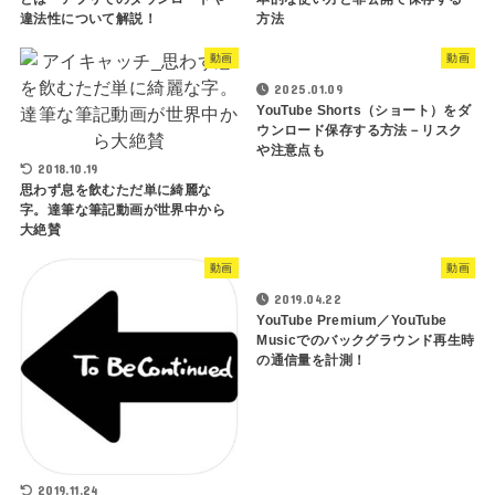
違法性について解説！
方法
動画
動画
2025.01.09
YouTube Shorts（ショート）をダ
ウンロード保存する方法－リスク
や注意点も
2018.10.19
思わず息を飲むただ単に綺麗な
字。達筆な筆記動画が世界中から
大絶賛
動画
動画
2019.04.22
YouTube Premium／YouTube
Musicでのバックグラウンド再生時
の通信量を計測！
2019.11.24