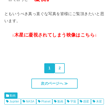
ともいうべき真っ直ぐな写真を皆様にご覧頂きたいと思
います。
↓木星に凝視されてしまう映像はこちら↓
1
2
次のページへ ≫
動画
Jupiter
NASA
Planet
動画
宇宙
惑星
木星