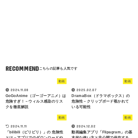
RECOMMEND
動画
動画
2024.11.08
2025.02.07
GoGoAnime（ゴーゴーアニメ）は
DramaBox（ドラマボックス）の
危険すぎ！－ウィルス感染のリス
危険性－クリップボード覗かれて
クを徹底解説
いる可能性
動画
動画
2024.11.11
2024.12.02
「bilibili（ビリビリ）」の 危険性
動画編集アプリ「Flipagram」の基
とは－アプリでのダウンロードや
本的な使い方と非公開で保存する