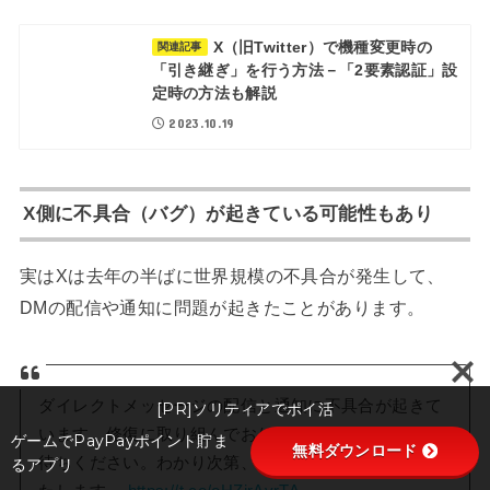
X（旧Twitter）で機種変更時の
関連記事
「引き継ぎ」を行う方法－「2要素認証」設
定時の方法も解説
2023.10.19
X側に不具合（バグ）が起きている可能性もあり
実はXは去年の半ばに世界規模の不具合が発生して、
DMの配信や通知に問題が起きたことがあります。
ダイレクトメッセージの配信と通知に不具合が起きて
[PR]ソリティアでポイ活
います。修復に取り組んでおりますので、しばらくお
ゲームでPayPayポイント貯ま
無料ダウンロード
待ちください。わかり次第、こちらにアップデートい
るアプリ