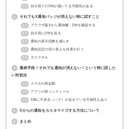
自分宛てのDMが届いてる可能性がある
1.2
それでもX通知バッジが消えない時に試すこと
2
ブラウザ版Xから通知欄・DMを確認する
2.1
自分宛にDMを送る
2.2
通知の表示回数を減らす
2.3
通知設定の切り替えを何度か行う
2.4
タスクキル
2.5
最終手段！それでも通知が消えない！という時に試した
3
い対処法
スマホの再起動
3.1
アプリの再インストール
3.2
X側に不具合（バグ）が起きている可能性もあり
3.3
Xからの通知をカスタマイズする方法について
4
まとめ
5