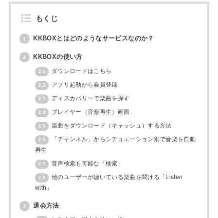
もくじ
KKBOXとはどのようなサービスなのか？
1
KKBOXの使い方
2
ダウンロードはこちら
2.1
アプリ起動から会員登録
2.2
ディスカバリーで楽曲を探す
2.3
プレイヤー（音楽再生）画面
2.4
楽曲をダウンロード（キャッシュ）する方法
2.5
「チャンネル」からシチュエーション別で音楽を自動
2.6
再生
音声検索も可能な「検索」
2.7
他のユーザーが聴いている楽曲を聞ける「Listen
2.8
with」
退会方法
3