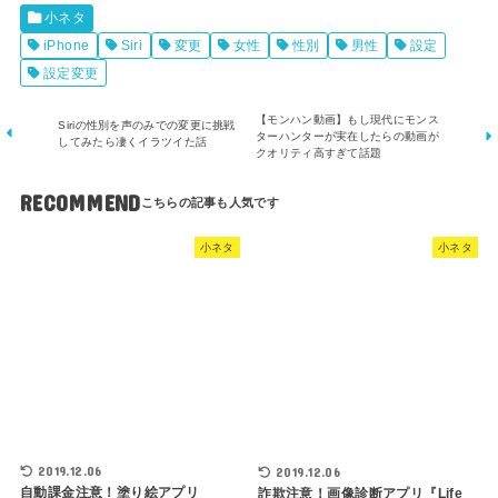
小ネタ
iPhone
Siri
変更
女性
性別
男性
設定
設定変更
【モンハン動画】もし現代にモンス
Siriの性別を声のみでの変更に挑戦
ターハンターが実在したらの動画が
してみたら凄くイラツイた話
クオリティ高すぎて話題
RECOMMEND
小ネタ
小ネタ
2019.12.06
2019.12.06
自動課金注意！塗り絵アプリ
詐欺注意！画像診断アプリ『Life