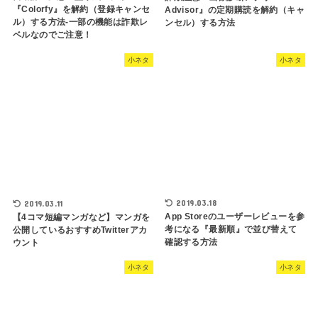
『Colorfy』を解約（登録キャンセ
Advisor』の定期購読を解約（キャ
ル）する方法-一部の機能は詐欺レ
ンセル）する方法
ベルなのでご注意！
小ネタ
小ネタ
2019.03.18
2019.03.11
App Storeのユーザーレビューを参
【4コマ短編マンガなど】マンガを
考になる『最新順』で並び替えて
公開しているおすすめTwitterアカ
確認する方法
ウント
小ネタ
小ネタ