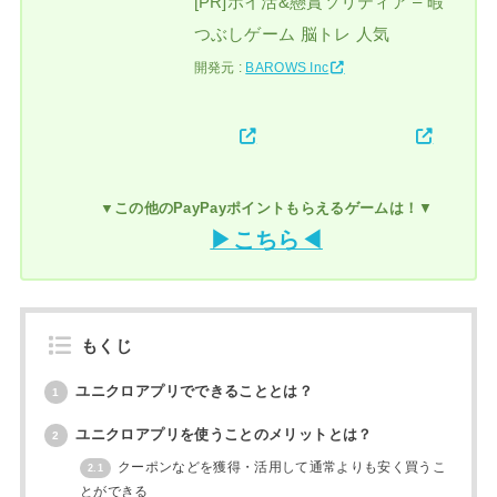
[PR]ポイ活&懸賞ソリティア – 暇
つぶしゲーム 脳トレ 人気
開発元 :
BAROWS Inc
▼この他のPayPayポイントもらえるゲームは！
▼
▶こちら◀
もくじ
ユニクロアプリでできることとは？
1
ユニクロアプリを使うことのメリットとは？
2
クーポンなどを獲得・活用して通常よりも安く買うこ
2.1
とができる