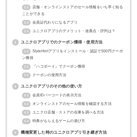
店舗・オンラインストアのセール情報をいち早く知る
2.2
ことができる
会員証代わりになるアプリ
2.3
ユニクロアプリのデメリット・改善点・評判は？
2.4
ユニクロアプリでのクーポン獲得・使用方法
3
StyleHintアプリをインストール・認証で500円クーポ
3.1
ン獲得
『ハコボーイ』でクーポン獲得
3.2
クーポンの使用方法
3.3
ユニクロアプリのその他の使い方
4
会員IDバーコードの表示方法
4.1
オンラインストアのセール情報を確認する方法
4.2
ユニクロ店舗・ストアの在庫を調べる方法
4.3
特典がもらえるゲームの遊び方
4.4
機種変更した時のユニクロアプリ引き継ぎ方法
5